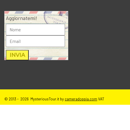
Aggiornatemi!
© 2013 - 2026 MysteriousTour.it by
cameradoppia.com
VAT
IT02271080398 |
credits
|
privacy
|
cookie policy
|
T.o.S e disclaimer
immagini sito
| tutti i diritti riservati