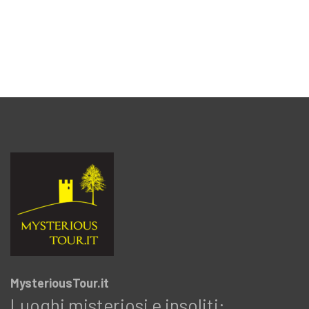
MysteriousTour.it
Luoghi misteriosi e insoliti: