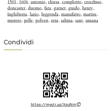
1501
1606
antonio
chiesa
complotto
crocifisso
doncaster
duomo
fara
garnet
guido
henry
Inghilterra
lazio
leggenda
manufatto
martire
mistero
pelle
polveri
reni
sabina
sant
umana
Condividi
https://mystr.us/XsgNm