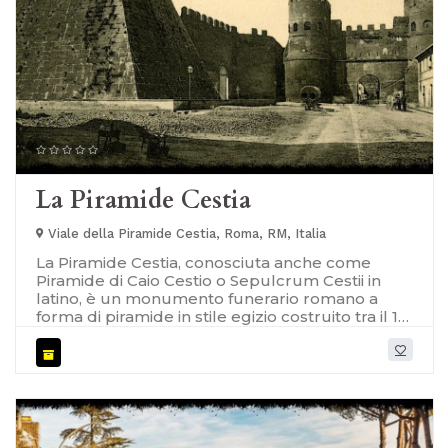
La Piramide Cestia
Viale della Piramide Cestia, Roma, RM, Italia
La Piramide Cestia, conosciuta anche come
Piramide di Caio Cestio o Sepulcrum Cestii in
latino, è un monumento funerario romano a
forma di piramide in stile egizio costruito tra il 18
e il 12 a.C. Si trova nelle immediate adiacenze di
Porta San Paolo ed è oggi inglobata nel
perimetro del posteriore cimitero acattolico,
eretto tra il XVIII e il XIX secolo. [caption
id="attachment_7314" align="alignnone"
width="1024"] Piramide Cestia[/caption] Questo
maestoso monumento fu eretto come tomba