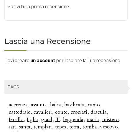
Scrivi tu la prima recensione!
Lascia una Recensione
Devi creare
un account
per lasciare la Tua recensione
TAGS
acerenza
assunta
balsa
basilicata
canio
cattedrale
cavalieri
conte
crociati
dracula
ferrillo
figlia
graal
III
leggenda
maria
mistero
san
santa
templari
tepes
terra
tomba
vescovo