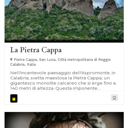
La Pietra Cappa
Pietra Cappa, San Luca, Città metropolitana di Reggio
Calabria, Italia
Nell'incantevole paesaggio dell'Aspromonte, in
Calabria, svetta maestosa la Pietra Cappa, un
gigantesco monolite calcareo che si erge fino a
140 metri di altezza. Questa imponente
formazione rocciosa è il monolite più alto
d'Europa e, senza dubbio, uno dei tesori naturali
più rilevanti all'interno del Parco Nazionale
dell'Aspromonte. [caption
id="attachment_8808" align="alignleft"
width="800"] La Pietra Cappa[/caption]
La storia di Pietra Cappa affonda le sue