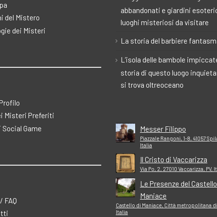
pa
abbandonati e giardini esoteric
i del Mistero
luoghi misteriosi da visitare
gie dei Misteri
La storia del barbiere fantas
L’isola delle bambole impiccate
storia di questo luogo inquiet
si trova oltreoceano
 Profilo
ei Misteri Preferiti
 Social Game
Messer Filippo
Piazzale Rangoni, 1-8, 41057 Sp
Italia
Il Cristo di Vaccarizza
Via Po, 2, 27010 Vaccarizza, PV, It
Le Presenze del Castello
Maniace
 / FAQ
Castello di Maniace, Città metropolitana d
Italia
tti