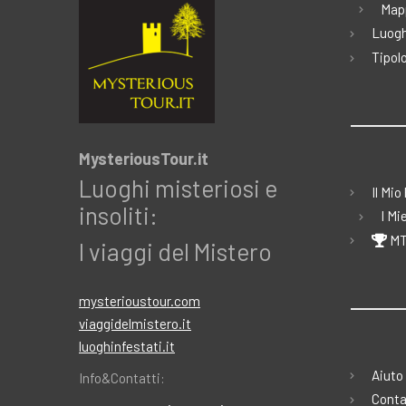
Map
Luogh
Tipolo
MysteriousTour.it
Luoghi misteriosi e
Il Mio
insoliti:
I Mi
MT
I viaggi del Mistero
mysterioustour.com
viaggidelmistero.it
luoghinfestati.it
Aiuto
Info&Contatti:
Conta