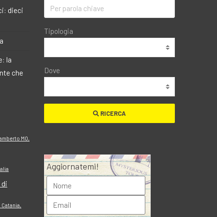
i: dieci
Tipologia
ma
: la
Dove
ante che
RICERCA
ilamberto MO,
Aggiornatemi!
alia
 di
i Catania,