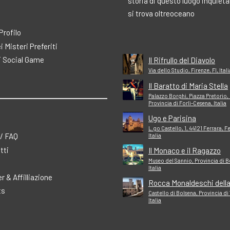
storia di questo luogo inquiet
si trova oltreoceano
 Profilo
ei Misteri Preferiti
 Social Game
Il Rifrullo del Diavolo
Via dello Studio, Firenze, FI, Itali
Il Baratto di Maria Stella
Palazzo Borghi, Piazza Pretorio,
Provincia di Forlì-Cesena, Italia
Ugo e Parisina
L.go Castello, 1, 44121 Ferrara, F
 / FAQ
Italia
tti
Il Monaco e il Ragazzo
Museo del Sannio, Provincia di 
Italia
r & Affilliazione
Rocca Monaldeschi della
ts
Castello di Bolsena, Provincia di
Italia