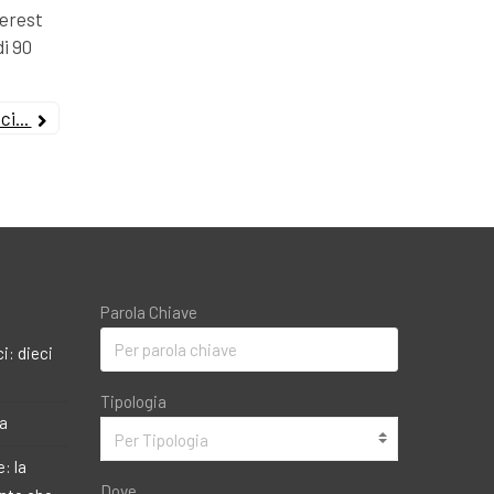
terest
di 90
i...
Parola Chiave
i: dieci
Tipologia
ma
Per Tipologia
: la
Dove