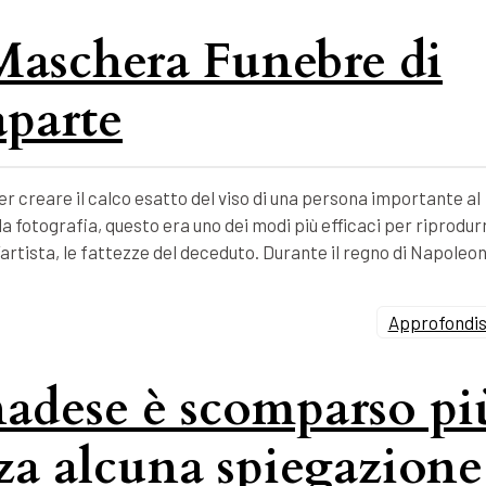
 Maschera Funebre di
parte
 creare il calco esatto del viso di una persona importante al
 fotografia, questo era uno dei modi più efficaci per riprodur
’artista, le fattezze del deceduto. Durante il regno di Napoleo
Approfondisc
nadese è scomparso pi
nza alcuna spiegazione