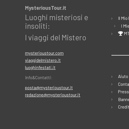
MysteriousTour.it
Luoghi misteriosi e
Il Mio
insoliti:
I Mi
MT
I viaggi del Mistero
mysterioustour.com
viaggidelmistero.it
luoghinfestati.it
Aiuto
Info&Contatti:
Conta
posta@mysterioustour.it
Press
redazione@mysterioustour.it
Banne
Credi