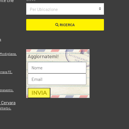
ante che
Per Ubicazione
RICERCA
a
 Modigliana,
Aggiornatemi!
errara FE,
Benevento,
 Cervara
 Viterbo,