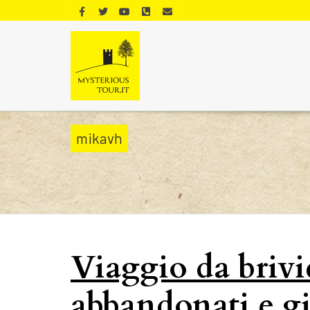
mikavh
Viaggio da brivi
abbandonati e gia