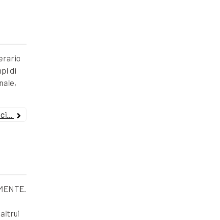
erario
pi di
nale,
i...
MENTE.
altrui