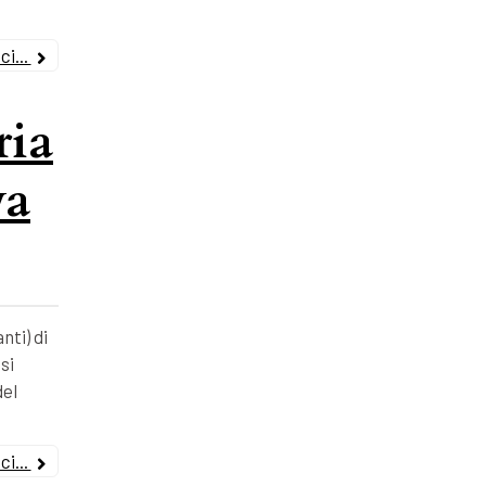
i...
ria
va
nti) di
si
del
i...