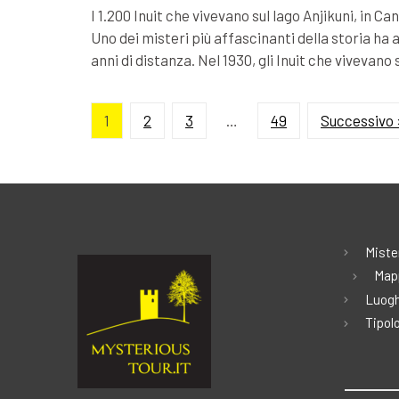
I 1.200 Inuit che vivevano sul lago Anjikuni, in 
Uno dei misteri più affascinanti della storia ha a
anni di distanza. Nel 1930, gli Inuit che vivevano 
1
2
3
…
49
Successivo 
Miste
Map
Luogh
Tipolo