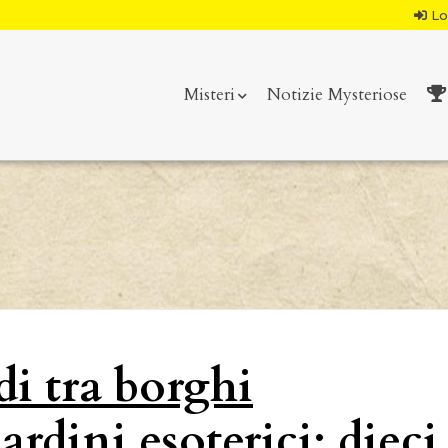
Lo
Misteri
Notizie Mysteriose
di tra borghi
rdini esoterici: dieci