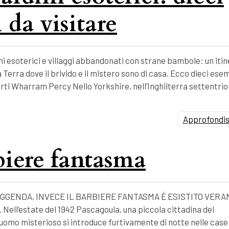
 da visitare
i esoterici e villaggi abbandonati con strane bambole: un itin
 Terra dove il brivido e il mistero sono di casa. Ecco dieci esem
forti Wharram Percy Nello Yorkshire, nell’Inghilterra settentrio
Approfondisc
rbiere fantasma
GGENDA, INVECE IL BARBIERE FANTASMA È ESISTITO VERA
l’estate del 1942 Pascagoula, una piccola cittadina del
un uomo misterioso si introduce furtivamente di notte nelle case 