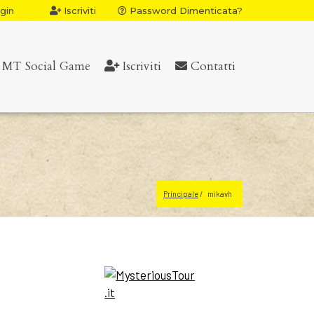
gin
Iscriviti
Password Dimenticata?
MT Social Game
Iscriviti
Contatti
Principale
mikavh