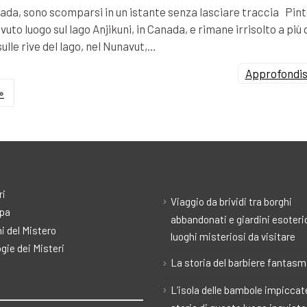
Canada, sono scomparsi in un istante senza lasciare traccia Pin
vuto luogo sul lago Anjikuni, in Canada, e rimane irrisolto a più 
sulle rive del lago, nel Nunavut,…
Approfondisc
»
ri
Viaggio da brividi tra borghi
pa
abbandonati e giardini esoteric
i del Mistero
luoghi misteriosi da visitare
gie dei Misteri
La storia del barbiere fantas
L’isola delle bambole impiccate