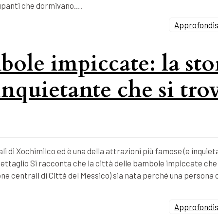
ccupanti che dormivano….
Approfondisc
bole impiccate: la sto
inquietante che si tro
li di Xochimilco ed è una della attrazioni più famose (e inquieta
ettaglio Si racconta che la città delle bambole impiccate che 
zone centrali di Città del Messico) sia nata perché una persona 
Approfondisc