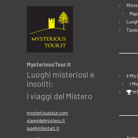
Miste
Map
Luogh
Tipolo
MysteriousTour.it
Luoghi misteriosi e
Il Mio
insoliti:
I Mi
MT
I viaggi del Mistero
mysterioustour.com
viaggidelmistero.it
luoghinfestati.it
Aiuto