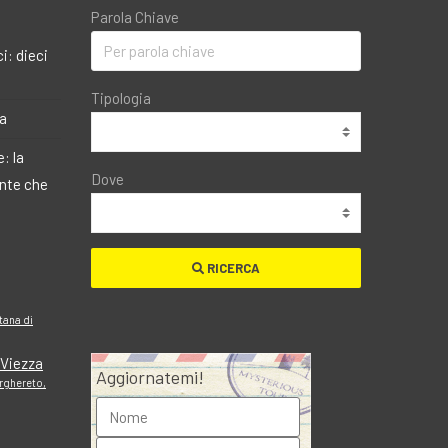
Parola Chiave
i: dieci
Tipologia
ma
: la
Dove
ante che
RICERCA
tana di
i Viezza
Aggiornatemi!
erghereto,