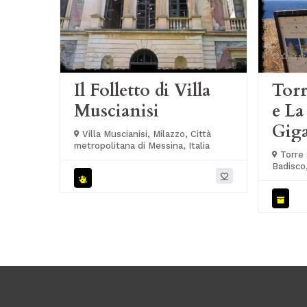
Il Folletto di Villa
Torr
Muscianisi
e La
Giga
Villa Muscianisi, Milazzo, Città
metropolitana di Messina, Italia
Torre 
Badisco,