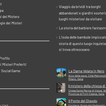
ri
Viaggio da brividi tra borghi
pa
abbandonati e giardini esoteric
i del Mistero
luoghi misteriosi da visitare
gie dei Misteri
La storia del barbiere fantas
L’isola delle bambole impiccate
storia di questo luogo inquiet
si trova oltreoceano
 Profilo
ei Misteri Preferiti
 Social Game
La Dama Velata in Nero
Arco della pace, Città Metropoli
Milano, Italia
ll mistero della chiesa d
Chiesa Santa Marina di Viezza, V
Provincia di Forlì-Cesena, Italia
Il Ponte del Diavolo
 / FAQ
Squillace, Ponte del Ghetterello