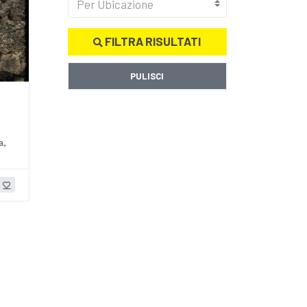
Per Ubicazione
FILTRA RISULTATI
PULISCI
a,