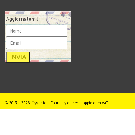
Aggiornatemi!
© 2013 - 2026 MysteriousTour.it by
cameradoppia.com
VAT
IT02271080398 |
credits
|
privacy
|
cookie policy
|
T.o.S e disclaimer
immagini sito
| tutti i diritti riservati