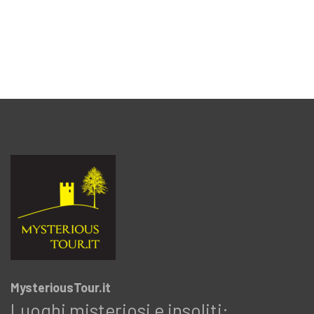
MysteriousTour.it
Luoghi misteriosi e insoliti: