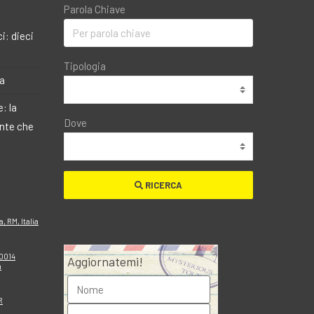
Parola Chiave
i: dieci
Tipologia
ma
: la
Dove
ante che
RICERCA
a, RM, Italia
80014
Aggiornatemi!
a
R