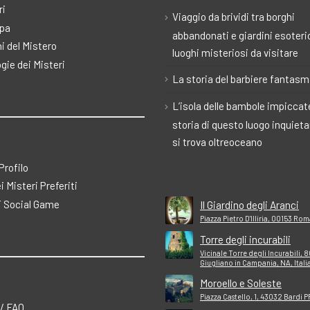
ri
Viaggio da brividi tra borghi
pa
abbandonati e giardini esoteric
i del Mistero
luoghi misteriosi da visitare
gie dei Misteri
La storia del barbiere fantas
L’isola delle bambole impiccate
storia di questo luogo inquiet
si trova oltreoceano
 Profilo
ei Misteri Preferiti
 Social Game
Il Giardino degli Aranci
Piazza Pietro D'Illiria, 00153 Rom
Torre degli incurabili
Vicinale Torre degli Incurabili, 
Giugliano in Campania, NA, Itali
Moroello e Soleste
Piazza Castello, 1, 43032 Bardi P
 / FAQ