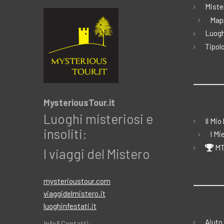
Miste
Map
Luogh
Tipolo
MysteriousTour.it
Luoghi misteriosi e
Il Mio
insoliti:
I Mi
MT
I viaggi del Mistero
mysterioustour.com
viaggidelmistero.it
luoghinfestati.it
Aiuto
Info&Contatti: