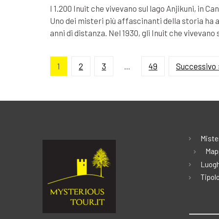
I 1.200 Inuit che vivevano sul lago Anjikuni, in 
Uno dei misteri più affascinanti della storia ha a
anni di distanza. Nel 1930, gli Inuit che vivevano 
1
2
3
…
49
Successivo 
Miste
Map
Luogh
Tipolo