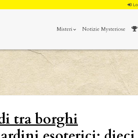
Lo
Misteri
Notizie Mysteriose
di tra borghi
rdini esoterici: dieci