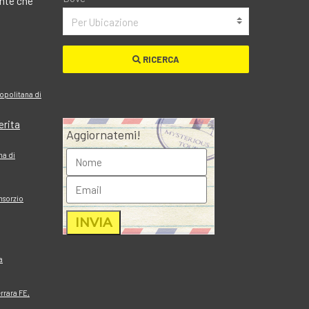
ante che
Per Ubicazione
RICERCA
ropolitana di
erita
Aggiornatemi!
ma di
nsorzio
a
errara FE,