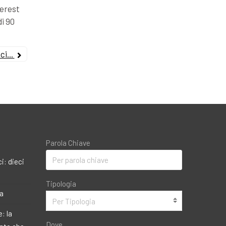
terest
di 90
i...
Parola Chiave
i: dieci
Tipologia
ma
Per Tipologia
: la
Dove