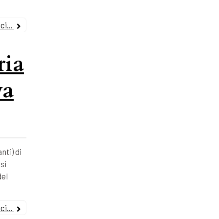
i...
ria
va
nti) di
si
del
i...