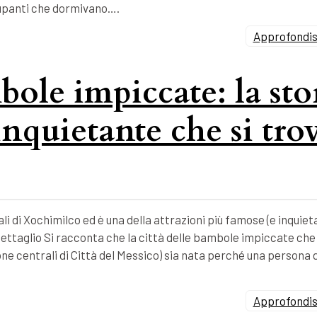
ccupanti che dormivano….
Approfondisc
bole impiccate: la sto
inquietante che si tro
li di Xochimilco ed è una della attrazioni più famose (e inquieta
ettaglio Si racconta che la città delle bambole impiccate che 
zone centrali di Città del Messico) sia nata perché una persona 
Approfondisc