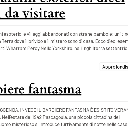
 da visitare
i esoterici e villaggi abbandonati con strane bambole: un itin
 Terra dove il brivido e il mistero sono di casa. Ecco dieci esem
forti Wharram Percy Nello Yorkshire, nell’Inghilterra settentrio
Approfondisc
rbiere fantasma
GGENDA, INVECE IL BARBIERE FANTASMA È ESISTITO VERA
l’estate del 1942 Pascagoula, una piccola cittadina del
un uomo misterioso si introduce furtivamente di notte nelle case 