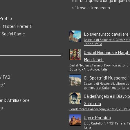
storia di questo luogo inquiet
si trova oltreoceano
 Profilo
ei Misteri Preferiti
 Social Game
Lo sventurato cavaliere
Castello di Banchette, Città Met
Torino, Italia
Castel Neuhaus e Margh
Maultasch
Castel Neuhaus,Terlano, Provincia autono
Bolzano - Alto Adige, Italia
 / FAQ
Gli Spettri di Mussomeli
Castello di Mussomeli, Libero co
tti
comunale di Caltanissetta, Italia
Cà dell’Angelo e il Diavolo
r & Affilliazione
Scimmia
ts
Fondamenta Cannaregio, Venezia, VE, Itali
Ugo e Parisina
L.go Castello, 1, 44121 Ferrara, F
Italia