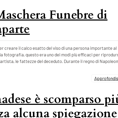
 Maschera Funebre di
parte
 creare il calco esatto del viso di una persona importante al
 fotografia, questo era uno dei modi più efficaci per riprodur
’artista, le fattezze del deceduto. Durante il regno di Napoleo
Approfondisc
nadese è scomparso pi
nza alcuna spiegazione