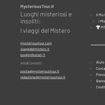
MysteriousTour.it
Luoghi misteriosi e
Il Mio
insoliti:
I Mi
MT
I viaggi del Mistero
mysterioustour.com
viaggidelmistero.it
luoghinfestati.it
Aiuto
Info&Contatti:
Conta
posta@mysterioustour.it
Press
redazione@mysterioustour.it
Banne
Credi