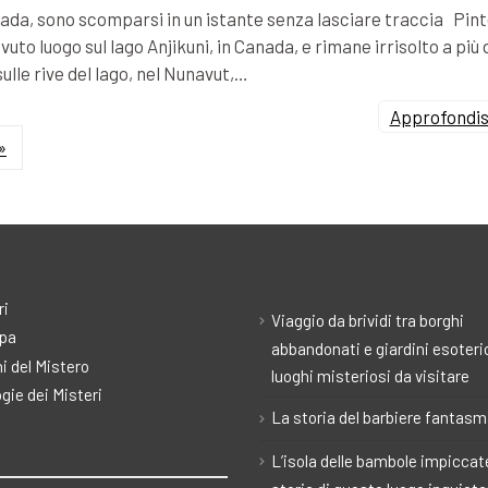
Canada, sono scomparsi in un istante senza lasciare traccia Pin
vuto luogo sul lago Anjikuni, in Canada, e rimane irrisolto a più 
sulle rive del lago, nel Nunavut,…
Approfondisc
»
ri
Viaggio da brividi tra borghi
pa
abbandonati e giardini esoteric
i del Mistero
luoghi misteriosi da visitare
gie dei Misteri
La storia del barbiere fantas
L’isola delle bambole impiccate