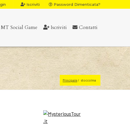
gin
Iscriviti
Password Dimenticata?
MT Social Game
Iscriviti
Contatti
Principale
stoccolma