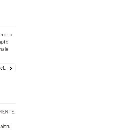
erario
pi di
nale,
i...
MENTE.
altrui