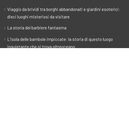
Viaggio da brividi tra borghi abbandonati e giardini esoterici:
dieci luoghi misteriosi da visitare
La storia del barbiere fantasma
L’isola delle bambole impiccate: la storia di questo luogo
inquietante che si trova oltreoceano
Clarì e la Rocca di Castelnuovo
Rocca di Castelnuovo, Meldola, Provincia di Forlì-Cesena, Italia
Il Malladrone di Gallipoli
chiesa di San Francesco di Assisi, Gallipoli, Provincia di Lecce, Italia
Il tesoro sepolto
Castello di Graines, Brusson, AO, Valle d'Aosta, Italia
Il Mattone d’oro
Rotonda a Mare, Senigallia, Provincia di Ancona, Italia