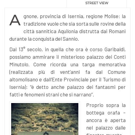
STREET VIEW
A
gnone, provincia di Isernia, regione Molise: la
tradizione vuole che sia sorta sulle rovine della
città sannitica Aquilonia distrutta dai Romani
durante la conquista del Sannio.
Dal 13° secolo, in quella che ora è corso Garibaldi,
possiamo ammirare il misterioso palazzo dei Conti
Minutolo. Come ricorda una targa memorativa
(realizzata più di vent’anni fa dal Comune
altomolisano e dall’Ente Provinciale per il Turismo di
Isernia): “è detto anche palazzo dei fantasmi per
fatti e fenomeni strani che si narrano”.
Proprio sopra la
bottega orafa –
ancora è aperta
nel palazzo dalle
finestre murate –