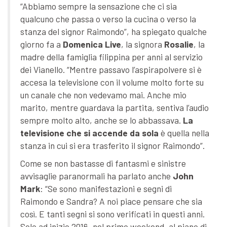
“Abbiamo sempre la sensazione che ci sia
qualcuno che passa o verso la cucina o verso la
stanza del signor Raimondo”, ha spiegato qualche
giorno fa a
Domenica Live
, la signora
Rosalie
, la
madre della famiglia filippina per anni al servizio
dei Vianello. “Mentre passavo l’aspirapolvere si è
accesa la televisione con il volume molto forte su
un canale che non vedevamo mai. Anche mio
marito, mentre guardava la partita, sentiva l’audio
sempre molto alto, anche se lo abbassava.
La
televisione che si accende da sola
è quella nella
stanza in cui si era trasferito il signor Raimondo”.
Come se non bastasse di fantasmi e sinistre
avvisaglie paranormali ha parlato anche
John
Mark
: “Se sono manifestazioni e segni di
Raimondo e Sandra? A noi piace pensare che sia
così. E tanti segni si sono verificati in questi anni.
Solo ad inizio 2016, nel primo weekend, al piano di