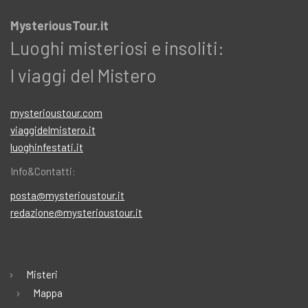
MysteriousTour.it
Luoghi misteriosi e insoliti:
I viaggi del Mistero
mysterioustour.com
viaggidelmistero.it
luoghinfestati.it
Info&Contatti:
posta@mysterioustour.it
redazione@mysterioustour.it
Misteri
Mappa