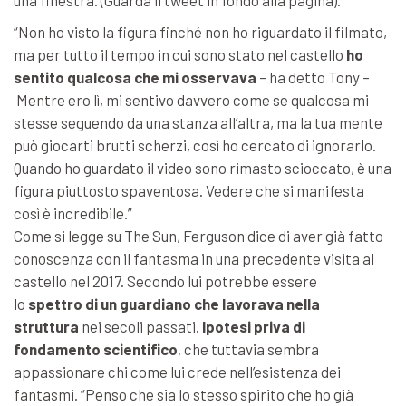
una finestra. (Guarda il tweet in fondo alla pagina).
“Non ho visto la figura finché non ho riguardato il filmato,
ma per tutto il tempo in cui sono stato nel castello
ho
sentito qualcosa che mi osservava
– ha detto Tony –
Mentre ero lì, mi sentivo davvero come se qualcosa mi
stesse seguendo da una stanza all’altra, ma la tua mente
può giocarti brutti scherzi, così ho cercato di ignorarlo.
Quando ho guardato il video sono rimasto scioccato, è una
figura piuttosto spaventosa. Vedere che si manifesta
così è incredibile.”
Come si legge su The Sun, Ferguson dice di aver già fatto
conoscenza con il fantasma in una precedente visita al
castello nel 2017. Secondo lui potrebbe essere
lo
spettro di un guardiano che lavorava nella
struttura
nei secoli passati.
Ipotesi priva di
fondamento scientifico
, che tuttavia sembra
appassionare chi come lui crede nell’esistenza dei
fantasmi. “Penso che sia lo stesso spirito che ho già