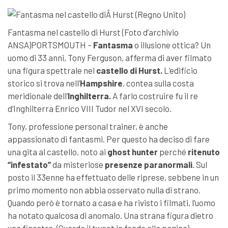
Fantasma nel castello di Hurst (Foto d’archivio
ANSA)PORTSMOUTH –
Fantasma
o illusione ottica? Un
uomo di 33 anni, Tony Ferguson, afferma di aver filmato
una figura spettrale nel
castello di Hurst.
L’edificio
storico si trova
nell’
Hampshire
, contea sulla costa
meridionale dell’
Inghilterra.
A farlo costruire fu il re
d’Inghilterra Enrico VIII Tudor nel XVI secolo.
Tony, professione personal trainer, è anche
appassionato di fantasmi. Per questo ha deciso di fare
una gita al castello, noto ai
ghost hunter
perché
ritenuto
“infestato”
da misteriose
presenze paranormali
. Sul
posto il 33enne ha effettuato delle riprese, sebbene in un
primo momento non abbia osservato nulla di strano.
Quando però è tornato a casa e ha rivisto i filmati, l’uomo
ha notato qualcosa di anomalo. Una strana figura dietro