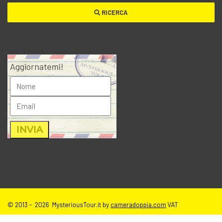
RICERCA
Aggiornatemi!
© 2013 - 2026 MysteriousTour.it by
cameradoppia.com
VAT
IT02271080398 |
credits
|
privacy
|
cookie policy
|
T.o.S e disclaimer