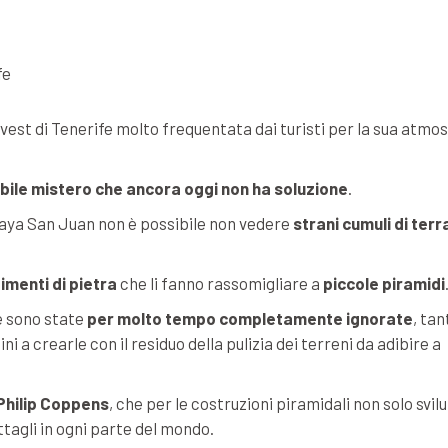
fe
ovest di Tenerife molto frequentata dai turisti per la sua atmo
abile mistero che ancora oggi non ha soluzione
.
laya San Juan non è possibile non vedere
strani cumuli di terr
imenti di pietra
che li fanno rassomigliare a
piccole piramidi
e sono state
per molto tempo completamente ignorate
, ta
ni a crearle con il residuo della pulizia dei terreni da adibire a
Philip Coppens
, che per le costruzioni piramidali non solo svi
tagli in ogni parte del mondo.