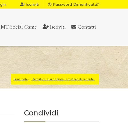
gin
Iscriviti
Password Dimenticata?
MT Social Game
Iscriviti
Contatti
Principale
I tumuli di Guìa de Isora: il mistero di Tenerife.
Condividi