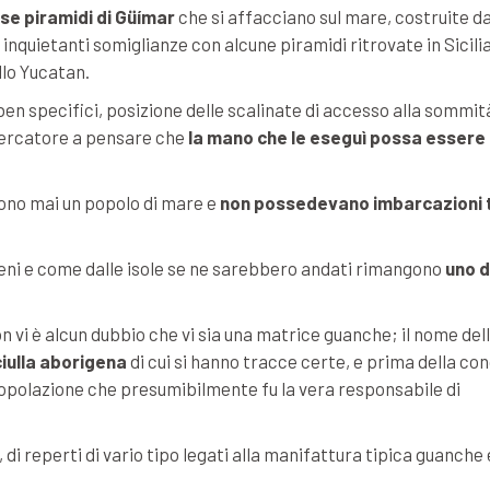
se piramidi di Güímar
che si affacciano sul mare, costruite da
nquietanti somiglianze con alcune piramidi ritrovate in Sicili
llo Yucatan.
ben specifici, posizione delle scalinate di accesso alla sommit
icercatore a pensare che
la mano che le eseguì possa essere
rono mai un popolo di mare e
non possedevano imbarcazioni t
geni e come dalle isole se ne sarebbero andati rimangono
uno d
n vi è alcun dubbio che vi sia una matrice guanche; il nome del
ciulla aborigena
di cui si hanno tracce certe, e prima della co
 popolazione che presumibilmente fu la vera responsabile di
di reperti di vario tipo legati alla manifattura tipica guanche 