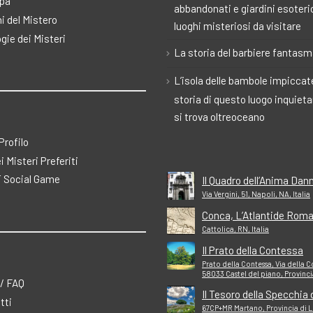
pa
abbandonati e giardini esoteric
i del Mistero
luoghi misteriosi da visitare
gie dei Misteri
La storia del barbiere fantas
L’isola delle bambole impiccate
storia di questo luogo inquiet
si trova oltreoceano
 Profilo
ei Misteri Preferiti
 Social Game
Il Quadro dell’Anima Dan
Via Vergini, 51, Napoli, NA, Italia
Conca, L’Atlantide Rom
Cattolica, RN, Italia
Il Prato della Contessa
Prato della Contessa, Via della C
58033 Castel del piano, Provinci
 / FAQ
Grosseto, Italia
Il Tesoro della Specchia 
tti
67CP+MR Martano, Provincia di Le