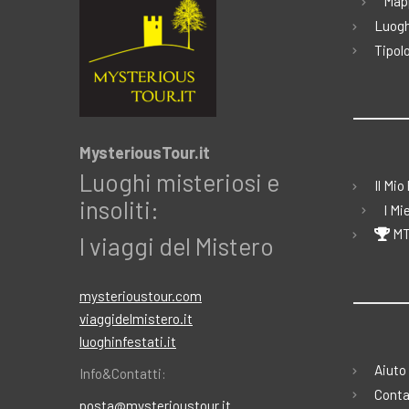
Map
Luogh
Tipolo
MysteriousTour.it
Luoghi misteriosi e
Il Mio
insoliti:
I Mi
MT
I viaggi del Mistero
mysterioustour.com
viaggidelmistero.it
luoghinfestati.it
Aiuto
Info&Contatti:
Conta
posta@mysterioustour.it