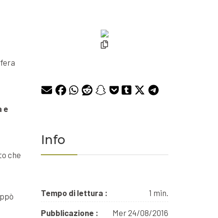
sfera
a e
Info
.
nto che
Tempo di lettura :
1 min.
luppò
Pubblicazione :
Mer 24/08/2016