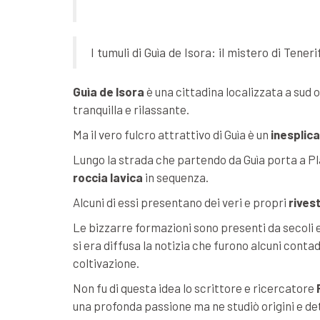
I tumuli di Guìa de Isora: il mistero di Teneri
Guìa de Isora
è una cittadina localizzata a sud 
tranquilla e rilassante.
Ma il vero fulcro attrattivo di Guìa è un
inesplic
Lungo la strada che partendo da Guìa porta a P
roccia lavica
in sequenza.
Alcuni di essi presentano dei veri e propri
rivest
Le bizzarre formazioni sono presenti da secoli 
si era diffusa la notizia che furono alcuni contadi
coltivazione.
Non fu di questa idea lo scrittore e ricercatore
una profonda passione ma ne studiò origini e det