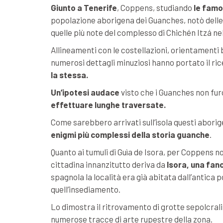
Giunto a Tenerife
, Coppens, studiando
le famo
popolazione aborigena dei Guanches, notò delle i
quelle più note del complesso di Chichén Itzá ne
Allineamenti con le costellazioni, orientamenti 
numerosi dettagli minuziosi hanno portato il r
la stessa.
Un’ipotesi audace
visto che i Guanches non fu
effettuare lunghe traversate.
Come sarebbero arrivati sull’isola questi abori
enigmi più complessi della storia guanche
.
Quanto ai tumuli di Guìa de Isora, per Coppens no
cittadina innanzitutto deriva da
Isora, una fan
spagnola la località era già abitata dall’antica
quell’insediamento.
Lo dimostra il ritrovamento di grotte sepolcrali, 
numerose tracce di arte rupestre della zona.