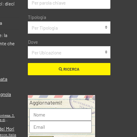
i: dieci
Tipologia
ma
Per Tipologia
: la
Dove
ante che
Per Ubicazione
RICERCA
nata
agnola
Aggiornatemi!
ontessa, 3,
a di
dei Mori
cce, Italia