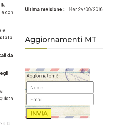
lla
Ultima revisione :
Mer 24/08/2016
a e con
à e
 stata
Aggiornamenti MT
ali da
egli
Aggiornatemi!
la
nquista
e alle