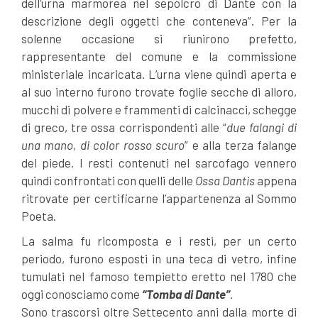
dell’urna marmorea nel sepolcro di Dante con la
descrizione degli oggetti che conteneva”. Per la
solenne occasione si riunirono prefetto,
rappresentante del comune e la commissione
ministeriale incaricata. L’urna viene quindi aperta e
al suo interno furono trovate foglie secche di alloro,
mucchi di polvere e frammenti di calcinacci, schegge
di greco, tre ossa corrispondenti alle “
due falangi di
una mano, di color rosso scuro
” e alla terza falange
del piede. I resti contenuti nel sarcofago vennero
quindi confrontati con quelli delle
Ossa Dantis
appena
ritrovate per certificarne l’appartenenza al Sommo
Poeta.
La salma fu ricomposta e i resti, per un certo
periodo, furono esposti in una teca di vetro, infine
tumulati nel famoso tempietto eretto nel 1780 che
oggi conosciamo come
“Tomba di Dante”
.
Sono trascorsi oltre Settecento anni dalla morte di