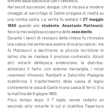
lontano dalla basilica di San Francesco.
Nei secoli successivi, dunque, chi si recava a rendere
omaggio al sarcofago di Dante pregava in realtà su
una tomba vuota. La verità fu svelata il
27 maggio
1865
quando uno
studente
,
Anastasio Matteucci
,
fece la meravigliosa scoperta delle
ossa dantis
.
Durante i lavori di restauro della chiesa fu ritrovata
una cassa che sembrava essere di scarso valore; ma
fu Matteucci a decifrarne la piccola iscrizione in
latino che ne rivelava il prezioso contenuto. Alcuni
atti notarili dell’epoca evidenziano la diatriba:
attestato il fatto, con solenne meraviglia, i notai
ravennesi Vincenzo Rambelli e Saturnino Malagola
stabilirono il trasferimento della cassa di legno
contenente le ossa di Dante in una cassa di ferro. Era
la mattina del 6 giugno 1865.
Poco tempo dopo, il 7 luglio, venne redatto un
secondo atto notarile in cui si stabiliva l’“apertura