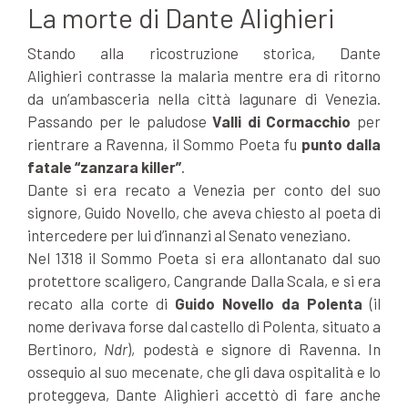
La morte di Dante Alighieri
Stando alla ricostruzione storica, Dante
Alighieri contrasse la malaria mentre era di ritorno
da un’ambasceria nella città lagunare di Venezia.
Passando per le paludose
Valli di Cormacchio
per
rientrare a Ravenna, il Sommo Poeta fu
punto dalla
fatale “zanzara killer”
.
Dante si era recato a Venezia per conto del suo
signore, Guido Novello, che aveva chiesto al poeta di
intercedere per lui d’innanzi al Senato veneziano.
Nel 1318 il Sommo Poeta si era allontanato dal suo
protettore scaligero, Cangrande Dalla Scala, e si era
recato alla corte di
Guido Novello da Polenta
(il
nome derivava forse dal castello di Polenta, situato a
Bertinoro,
Ndr
), podestà e signore di Ravenna. In
ossequio al suo mecenate, che gli dava ospitalità e lo
proteggeva, Dante Alighieri accettò di fare anche