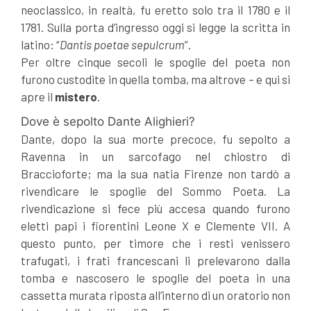
neoclassico, in realtà, fu eretto solo tra il 1780 e il
1781. Sulla porta d’ingresso oggi si legge la scritta in
latino: “
Dantis poetae sepulcrum
”.
Per oltre cinque secoli le spoglie del poeta non
furono custodite in quella tomba, ma altrove – e qui si
apre il
mistero
.
Dove è sepolto Dante Alighieri?
Dante, dopo la sua morte precoce, fu sepolto a
Ravenna in un sarcofago nel chiostro di
Braccioforte; ma la sua natia Firenze non tardò a
rivendicare le spoglie del Sommo Poeta. La
rivendicazione si fece più accesa quando furono
eletti papi i fiorentini Leone X e Clemente VII. A
questo punto, per timore che i resti venissero
trafugati, i frati francescani li prelevarono dalla
tomba e nascosero le spoglie del poeta in una
cassetta murata riposta all’interno di un oratorio non