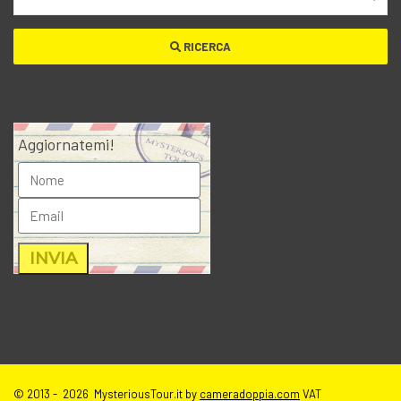
RICERCA
Aggiornatemi!
© 2013 - 2026 MysteriousTour.it by
cameradoppia.com
VAT