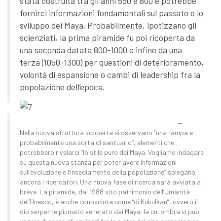
stata costruita tra gli anni 550 e 800 e potrebbe
fornirci informazioni fondamentali sul passato e lo
sviluppo dei Maya. Probabilmente, ipotizzano gli
scienziati, la prima piramide fu poi ricoperta da
una seconda datata 800-1000 e infine da una
terza (1050-1300) per questioni di deterioramento,
volontà di espansione o cambi di leadership fra la
popolazione dell’epoca.
Nella nuova struttura scoperta si osservano “una rampa e
probabilmente una sorta di santuario”, elementi che
potrebbero rivelarci “lo stile puro dei Maya. Vogliamo indagare
su questa nuova stanza per poter avere informazioni
sull’evoluzione e l’insediamento della popolazione” spiegano
ancora i ricercatori. Una nuova fase di ricerca sarà avviata a
breve. La piramide, dal 1988 sito patrimonio dell’Umanità
del’Unesco, è anche conosciuta come “di Kukulkan”, ovvero il
dio serpente piumato venerato dai Maya, la cui ombra si può