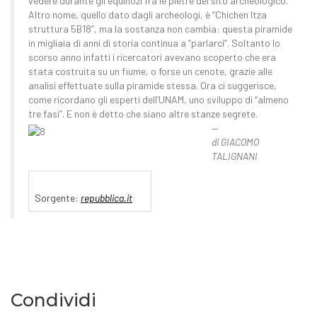
vedere durante gli equinozi fra le pietre del sito archeologico.
Altro nome, quello dato dagli archeologi, è “Chichen Itza
struttura 5B18”, ma la sostanza non cambia: questa piramide
in migliaia di anni di storia continua a “parlarci”. Soltanto lo
scorso anno infatti i ricercatori avevano scoperto che era
stata costruita su un fiume, o forse un cenote, grazie alle
analisi effettuate sulla piramide stessa. Ora ci suggerisce,
come ricordano gli esperti dell’UNAM, uno sviluppo di “almeno
tre fasi”. E non è detto che siano altre stanze segrete.
di GIACOMO
TALIGNANI
Sorgente:
repubblica.it
Condividi