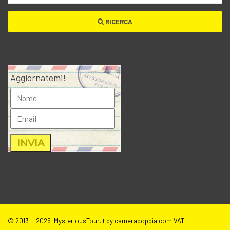
RICERCA
Aggiornatemi!
© 2013 - 2026 MysteriousTour.it by
cameradoppia.com
VAT