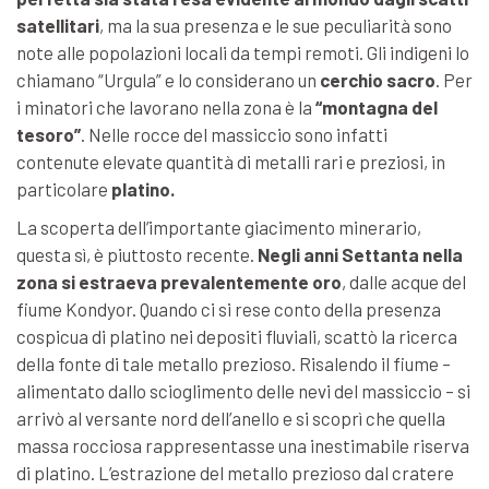
satellitari
, ma la sua presenza e le sue peculiarità sono
note alle popolazioni locali da tempi remoti. Gli indigeni lo
chiamano “Urgula” e lo considerano un
cerchio sacro
. Per
i minatori che lavorano nella zona è la
“montagna del
tesoro”
. Nelle rocce del massiccio sono infatti
contenute elevate quantità di metalli rari e preziosi, in
particolare
platino.
La scoperta dell’importante giacimento minerario,
questa sì, è piuttosto recente.
Negli anni Settanta nella
zona si estraeva prevalentemente oro
, dalle acque del
fiume Kondyor. Quando ci si rese conto della presenza
cospicua di platino nei depositi fluviali, scattò la ricerca
della fonte di tale metallo prezioso. Risalendo il fiume –
alimentato dallo scioglimento delle nevi del massiccio – si
arrivò al versante nord dell’anello e si scoprì che quella
massa rocciosa rappresentasse una inestimabile riserva
di platino. L’estrazione del metallo prezioso dal cratere