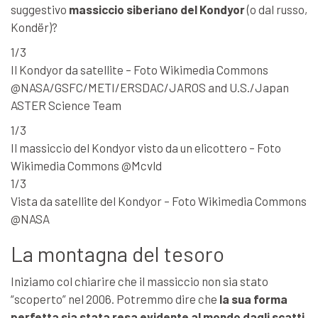
suggestivo
massiccio siberiano del Kondyor
(o dal russo,
Kondër)?
1/3
Il Kondyor da satellite – Foto Wikimedia Commons
@NASA/GSFC/METI/ERSDAC/JAROS and U.S./Japan
ASTER Science Team
1/3
Il massiccio del Kondyor visto da un elicottero – Foto
Wikimedia Commons @Mcvld
1/3
Vista da satellite del Kondyor – Foto Wikimedia Commons
@NASA
La montagna del tesoro
Iniziamo col chiarire che il massiccio non sia stato
“scoperto” nel 2006. Potremmo dire che
la sua forma
perfetta sia stata resa evidente al mondo dagli scatti