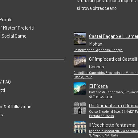
storia di questo luogo inquiet
si trova oltreoceano
 Profilo
ei Misteri Preferiti
 Social Game
Castel Pagano e il Lame
Mohan
CastelPagano, Apricena, Foggia
Gli impiccati dei Castelli
Cannero
Castelli di Cannobio, Provincia del Verban
Ossola, Italia
 / FAQ
El Picena
tti
Castello di Segonzano, Provinc
di Trento, Italia
Un Diamante tra i Diama
r & Affilliazione
Corso Ercole I d'Este, 21, 44121 F
ts
Ferrara FE, Italia
Il Vecchietto fantasma
Ospedale Cardarelli, Via Antonio
9, Napoli, NA, Italia