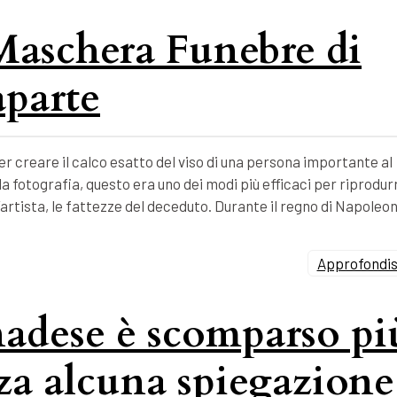
 Maschera Funebre di
parte
 creare il calco esatto del viso di una persona importante al
 fotografia, questo era uno dei modi più efficaci per riprodur
’artista, le fattezze del deceduto. Durante il regno di Napoleo
Approfondisc
nadese è scomparso pi
nza alcuna spiegazione