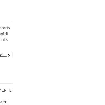
erario
pi di
nale,
i...
MENTE.
altrui