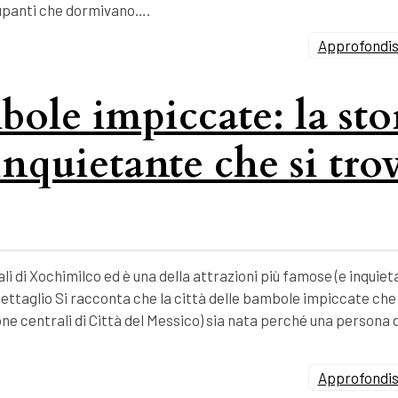
ccupanti che dormivano….
Approfondisc
bole impiccate: la sto
inquietante che si tro
li di Xochimilco ed è una della attrazioni più famose (e inquieta
ettaglio Si racconta che la città delle bambole impiccate che 
zone centrali di Città del Messico) sia nata perché una persona 
Approfondisc