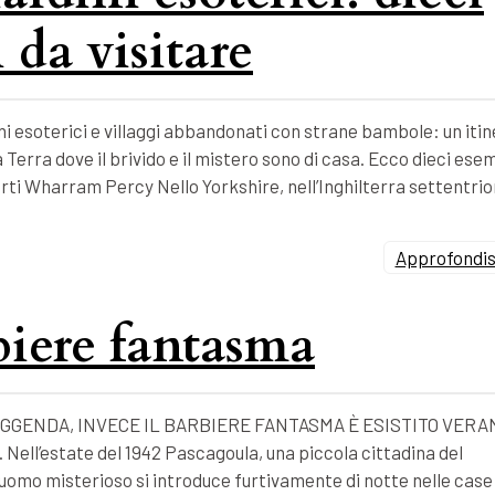
 da visitare
i esoterici e villaggi abbandonati con strane bambole: un itin
 Terra dove il brivido e il mistero sono di casa. Ecco dieci esem
forti Wharram Percy Nello Yorkshire, nell’Inghilterra settentrio
Approfondisc
rbiere fantasma
GGENDA, INVECE IL BARBIERE FANTASMA È ESISTITO VERA
l’estate del 1942 Pascagoula, una piccola cittadina del
un uomo misterioso si introduce furtivamente di notte nelle case 