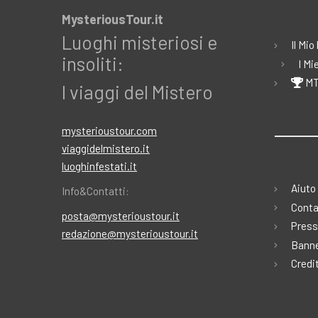
MysteriousTour.it
Luoghi misteriosi e
Il Mio
insoliti:
I Mi
MT
I viaggi del Mistero
mysterioustour.com
viaggidelmistero.it
luoghinfestati.it
Aiuto
Info&Contatti:
Conta
posta@mysterioustour.it
Press
redazione@mysterioustour.it
Banne
Credi