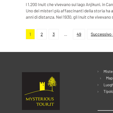
I 1.200 Inuit che vivevano sul lago Anjikuni, in 
Uno dei misteri più affascinanti della storia ha a
anni di distanza. Nel 1930, gli Inuit che vivevano 
1
2
3
…
49
Successivo 
Miste
Map
Luogh
Tipolo