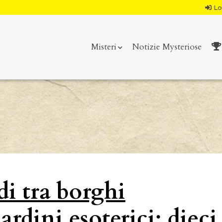
Lo
Misteri
Notizie Mysteriose
di tra borghi
rdini esoterici: dieci