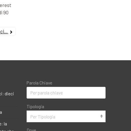
terest
di 90
i...
Parola Chiave
i: dieci
Tipologia
ma
Per Tipologia
: la
Dove