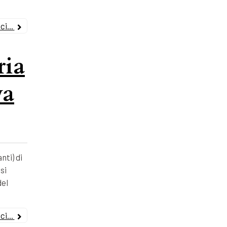
i...
ria
va
nti) di
si
del
i...