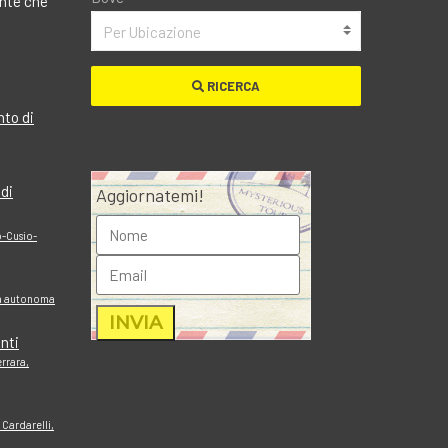
ante che
Per Ubicazione
RICERCA
nto di
 di
Aggiornatemi!
o-Cusio-
ia autonoma
nti
errara,
 Cardarelli,