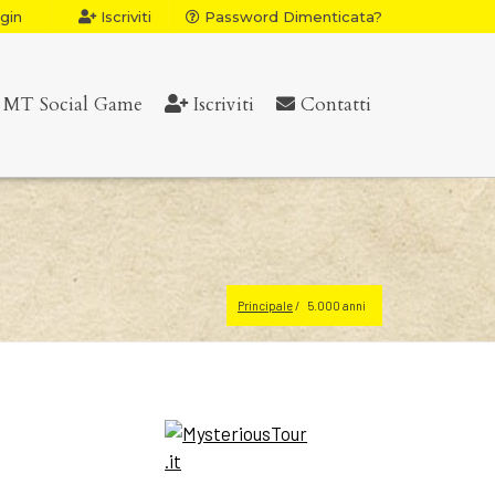
gin
Iscriviti
Password Dimenticata?
MT Social Game
Iscriviti
Contatti
Principale
5.000 anni