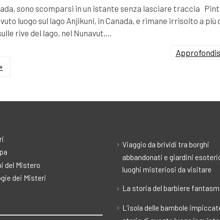
Canada, sono scomparsi in un istante senza lasciare traccia Pin
vuto luogo sul lago Anjikuni, in Canada, e rimane irrisolto a più 
sulle rive del lago, nel Nunavut,…
Approfondisc
»
ri
Viaggio da brividi tra borghi
pa
abbandonati e giardini esoteric
i del Mistero
luoghi misteriosi da visitare
gie dei Misteri
La storia del barbiere fantas
L’isola delle bambole impiccate