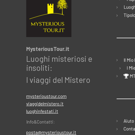
Luogh
Tipolo
MysteriousTour.it
Luoghi misteriosi e
Il Mio
insoliti:
I Mi
MT
I viaggi del Mistero
mysterioustour.com
viaggidelmistero.it
luoghinfestati.it
Aiuto
Info&Contatti:
Conta
posta@mysterioustour.it