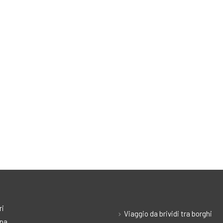
ri
Viaggio da brividi tra borghi
pa