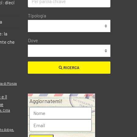
i: dieci
Tipologia
ma
: la
Dove
ante che
RICERCA
cia di Monza
e il
Aggiornatemi!
ne
, Città
lto Adige,