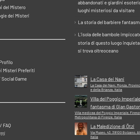
abbandonati e giardini esoteric
i del Mistero
luoghi misteriosi da visitare
gie dei Misteri
La storia del barbiere fantas
L’isola delle bambole impiccate
storia di questo luogo inquiet
si trova oltreoceano
 Profilo
ei Misteri Preferiti
 Social Game
La Casa dei Nani
La Casa dei Nani, Monza, Provin
e della Brianza, Italia
Villa del Poggio Imperiale 
fantasma di Gian Gasto
Villa medicea del Poggio Imperiale, Firenze
Metropolitana di Firenze, Italia
 / FAQ
La Maledizione di Ötzi
Via Museo, 43, 39100 Bolzano, A
tti
Italia