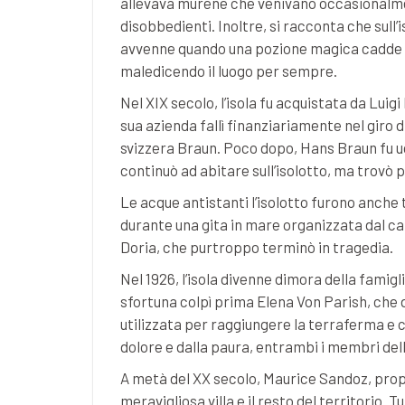
allevava murene che venivano occasionalmen
disobbedienti. Inoltre, si racconta che sull’i
avvenne quando una pozione magica cadde
maledicendo il luogo per sempre.
Nel XIX secolo, l’isola fu acquistata da Luig
sua azienda fallì finanziariamente nel giro d
svizzera Braun. Poco dopo, Hans Braun fu uc
continuò ad abitare sull’isolotto, ma trovò 
Le acque antistanti l’isolotto furono anche t
durante una gita in mare organizzata dal c
Doria, che purtroppo terminò in tragedia.
Nel 1926, l’isola divenne dimora della fami
sfortuna colpì prima Elena Von Parish, che 
utilizzata per raggiungere la terraferma e c
dolore e dalla paura, entrambi i membri del
A metà del XX secolo, Maurice Sandoz, prop
meravigliosa villa e il resto del territorio