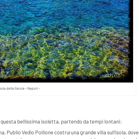
sola della Gaiola – Napoli –
questa bellissima isoletta, partendo da tempi lontani:
 Publio Vedio Pollione costruì una grande villa sull’isola, dove