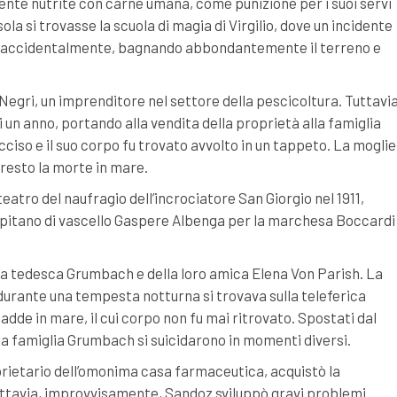
te nutrite con carne umana, come punizione per i suoi servi
sola si trovasse la scuola di magia di Virgilio, dove un incidente
 accidentalmente, bagnando abbondantemente il terreno e
i Negri, un imprenditore nel settore della pescicoltura. Tuttavia
i un anno, portando alla vendita della proprietà alla famiglia
ciso e il suo corpo fu trovato avvolto in un tappeto. La moglie
presto la morte in mare.
eatro del naufragio dell’incrociatore San Giorgio nel 1911,
apitano di vascello Gaspere Albenga per la marchesa Boccardi
glia tedesca Grumbach e della loro amica Elena Von Parish. La
durante una tempesta notturna si trovava sulla teleferica
adde in mare, il cui corpo non fu mai ritrovato. Spostati dal
la famiglia Grumbach si suicidarono in momenti diversi.
rietario dell’omonima casa farmaceutica, acquistò la
. Tuttavia, improvvisamente, Sandoz sviluppò gravi problemi