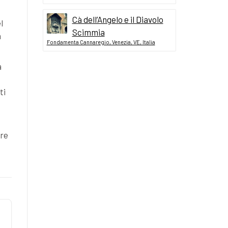
Cà dell’Angelo e il Diavolo
l
Scimmia
n
Fondamenta Cannaregio, Venezia, VE, Italia
a
ti
are