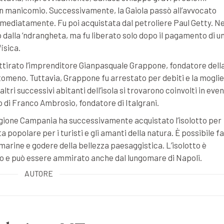
o in manicomio. Successivamente, la Gaiola passò all’avvocato
immediatamente. Fu poi acquistata dal petroliere Paul Getty. Ne
apito dalla ‘ndrangheta, ma fu liberato solo dopo il pagamento di u
isica.
 attirato l’imprenditore Gianpasquale Grappone, fondatore dell
tomeno. Tuttavia, Grappone fu arrestato per debiti e la moglie
ltri successivi abitanti dell’isola si trovarono coinvolti in even
o di Franco Ambrosio, fondatore di Italgrani.
egione Campania ha successivamente acquistato l’isolotto per
 popolare per i turisti e gli amanti della natura. È possibile f
marine e godere della bellezza paesaggistica. L’isolotto è
lipo e può essere ammirato anche dal lungomare di Napoli.
AUTORE