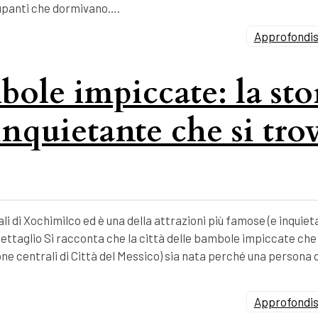
ccupanti che dormivano….
Approfondisc
bole impiccate: la sto
inquietante che si tro
li di Xochimilco ed è una della attrazioni più famose (e inquieta
ettaglio Si racconta che la città delle bambole impiccate che 
zone centrali di Città del Messico) sia nata perché una persona 
Approfondisc