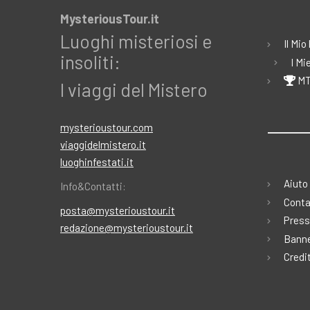
MysteriousTour.it
Luoghi misteriosi e
Il Mio
insoliti:
I Mi
MT
I viaggi del Mistero
mysterioustour.com
viaggidelmistero.it
luoghinfestati.it
Aiuto
Info&Contatti:
Conta
posta@mysterioustour.it
Press
redazione@mysterioustour.it
Banne
Credi