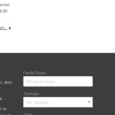
terest
di 90
i...
Parola Chiave
i: dieci
Tipologia
ma
Per Tipologia
: la
Dove