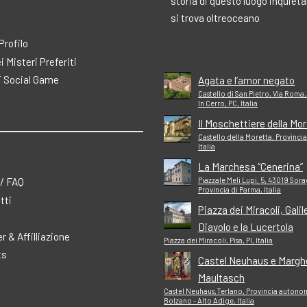
storia di questo luogo inquiet
si trova oltreoceano
 Profilo
ei Misteri Preferiti
 Social Game
Agata e l’amor negato
Castello di San Pietro, Via Roma,
In Cerro, PC, Italia
Il Moschettiere della Mo
Castello della Moretta, Provinci
Italia
La Marchesa “Cenerina”
 / FAQ
Piazzale Meli Lupi, 5, 43019 Sor
Provincia di Parma, Italia
tti
Piazza dei Miracoli, Galile
Diavolo e la Lucertola
r & Affilliazione
Piazza dei Miracoli, Pisa, PI, Italia
ts
Castel Neuhaus e Margh
Maultasch
Castel Neuhaus,Terlano, Provincia autono
Bolzano - Alto Adige, Italia