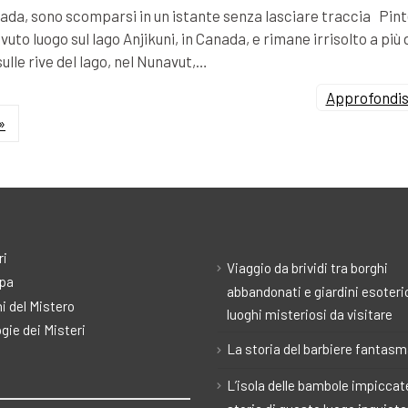
Canada, sono scomparsi in un istante senza lasciare traccia Pin
vuto luogo sul lago Anjikuni, in Canada, e rimane irrisolto a più 
sulle rive del lago, nel Nunavut,…
Approfondisc
»
ri
Viaggio da brividi tra borghi
pa
abbandonati e giardini esoteric
i del Mistero
luoghi misteriosi da visitare
gie dei Misteri
La storia del barbiere fantas
L’isola delle bambole impiccate