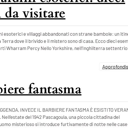
 da visitare
i esoterici e villaggi abbandonati con strane bambole: un itin
 Terra dove il brivido e il mistero sono di casa. Ecco dieci esem
forti Wharram Percy Nello Yorkshire, nell’Inghilterra settentrio
Approfondisc
rbiere fantasma
GGENDA, INVECE IL BARBIERE FANTASMA È ESISTITO VERA
l’estate del 1942 Pascagoula, una piccola cittadina del
un uomo misterioso si introduce furtivamente di notte nelle case 