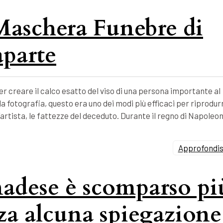
 Maschera Funebre di
parte
 creare il calco esatto del viso di una persona importante al
 fotografia, questo era uno dei modi più efficaci per riprodur
’artista, le fattezze del deceduto. Durante il regno di Napoleo
Approfondisc
nadese è scomparso pi
nza alcuna spiegazione