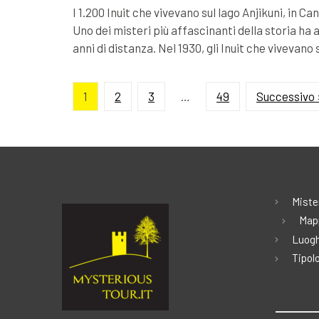
I 1.200 Inuit che vivevano sul lago Anjikuni, in 
Uno dei misteri più affascinanti della storia ha a
anni di distanza. Nel 1930, gli Inuit che vivevano 
1
2
3
…
49
Successivo 
Miste
Map
Luogh
Tipolo