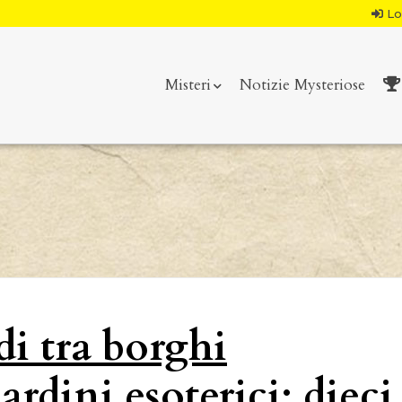
Lo
Misteri
Notizie Mysteriose
di tra borghi
rdini esoterici: dieci