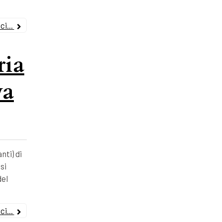
i...
ria
va
nti) di
si
del
i...