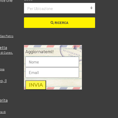
ante che
Per Ubicazione
RICERCA
 San Pietro
retta
Aggiornatemi!
a di Cuneo,
agna
o, il
erita
ma di