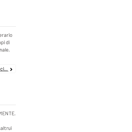
erario
pi di
nale,
i...
MENTE.
altrui