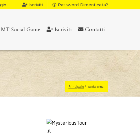
gin
Iscriviti
Password Dimenticata?
MT Social Game
Iscriviti
Contatti
Principale
santa cruz