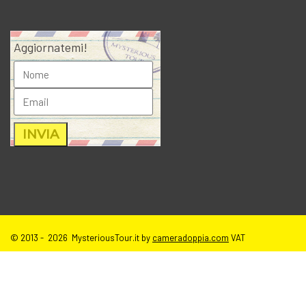
Aggiornatemi!
© 2013 - 2026 MysteriousTour.it by
cameradoppia.com
VAT
IT02271080398 |
credits
|
privacy
|
cookie policy
|
T.o.S e disclaimer
immagini sito
| tutti i diritti riservati