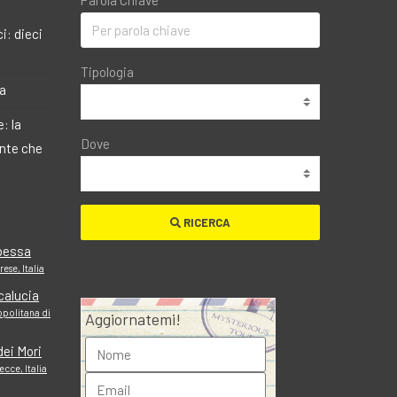
Parola Chiave
i: dieci
Tipologia
ma
: la
Dove
ante che
RICERCA
ipessa
ese, Italia
calucia
opolitana di
Aggiornatemi!
dei Mori
cce, Italia