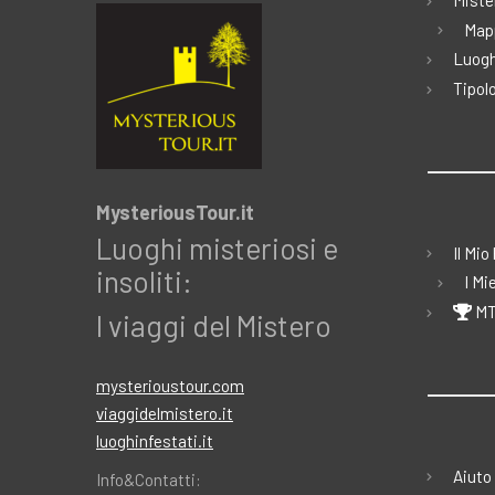
Miste
Map
Luogh
Tipolo
MysteriousTour.it
Luoghi misteriosi e
Il Mio
insoliti:
I Mi
MT
I viaggi del Mistero
mysterioustour.com
viaggidelmistero.it
luoghinfestati.it
Aiuto
Info&Contatti: