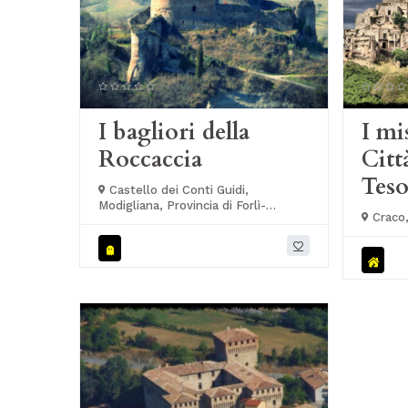
I bagliori della
I mi
Roccaccia
Citt
Teso
Castello dei Conti Guidi,
Modigliana, Provincia di Forlì-
Craco,
Cesena, Italia