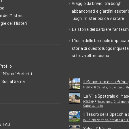
ri
Viaggio da brividi tra borghi
pa
abbandonati e giardini esoteric
i del Mistero
luoghi misteriosi da visitare
gie dei Misteri
La storia del barbiere fantas
L’isola delle bambole impiccate
storia di questo luogo inquiet
si trova oltreoceano
 Profilo
ei Misteri Preferiti
 Social Game
Il Monastero della Princ
MVRF+PG Cairate, Provincia di Var
La Villa Spettrale di Mas
H3C3+MF Mascalucia, Città metr
Catania, Italia
Il Tesoro della Specchia 
67CP+MR Martano, Provincia di Le
 / FAQ
Salse di Nirano