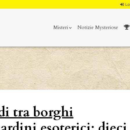
Lo
Misteri
Notizie Mysteriose
di tra borghi
rdini esoterici: dieci