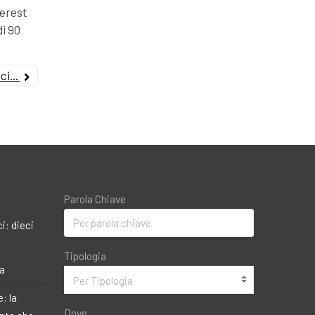
terest
di 90
i...
Parola Chiave
i: dieci
Tipologia
ma
Per Tipologia
: la
Dove