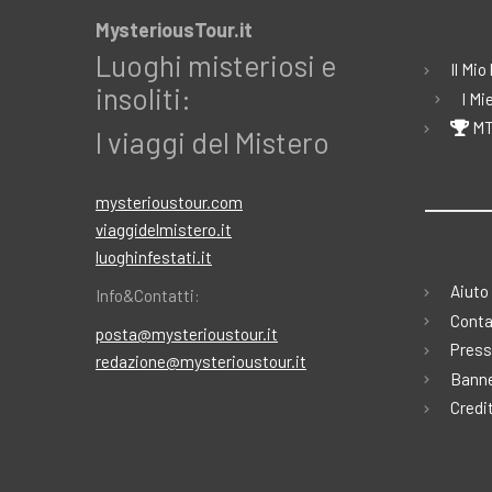
MysteriousTour.it
Luoghi misteriosi e
Il Mio
insoliti:
I Mi
MT
I viaggi del Mistero
mysterioustour.com
viaggidelmistero.it
luoghinfestati.it
Aiuto
Info&Contatti:
Conta
posta@mysterioustour.it
Press
redazione@mysterioustour.it
Banne
Credi