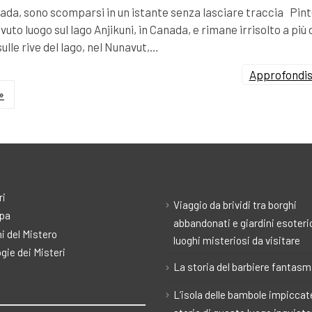
Canada, sono scomparsi in un istante senza lasciare traccia Pin
vuto luogo sul lago Anjikuni, in Canada, e rimane irrisolto a più 
sulle rive del lago, nel Nunavut,…
Approfondisc
»
ri
Viaggio da brividi tra borghi
pa
abbandonati e giardini esoteric
i del Mistero
luoghi misteriosi da visitare
gie dei Misteri
La storia del barbiere fantas
L’isola delle bambole impiccate