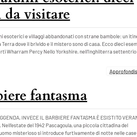
 da visitare
i esoterici e villaggi abbandonati con strane bambole: un itin
 Terra dove il brivido e il mistero sono di casa. Ecco dieci esem
forti Wharram Percy Nello Yorkshire, nell’Inghilterra settentrio
Approfondisc
rbiere fantasma
GGENDA, INVECE IL BARBIERE FANTASMA È ESISTITO VERA
l’estate del 1942 Pascagoula, una piccola cittadina del
un uomo misterioso si introduce furtivamente di notte nelle case 