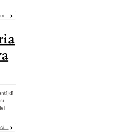
i...
ria
va
nti) di
si
del
i...