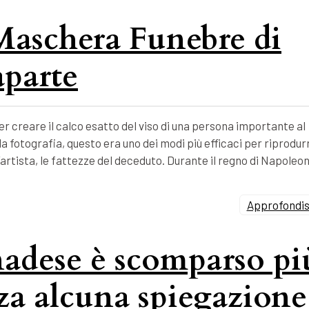
 Maschera Funebre di
parte
 creare il calco esatto del viso di una persona importante al
 fotografia, questo era uno dei modi più efficaci per riprodur
’artista, le fattezze del deceduto. Durante il regno di Napoleo
Approfondisc
nadese è scomparso pi
nza alcuna spiegazione