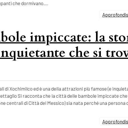
ccupanti che dormivano….
Approfondisc
bole impiccate: la sto
inquietante che si tro
li di Xochimilco ed è una della attrazioni più famose (e inquieta
ettaglio Si racconta che la città delle bambole impiccate che 
zone centrali di Città del Messico) sia nata perché una persona 
Approfondisc