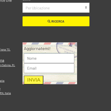
ante che
Per Ubicazione
RICERCA
Aggiornatemi!
Trana TO,
ana
n Sabina, RI,
alia
o
N, Italia