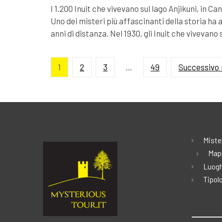
I 1.200 Inuit che vivevano sul lago Anjikuni, in 
Uno dei misteri più affascinanti della storia ha a
anni di distanza. Nel 1930, gli Inuit che vivevano 
1
2
3
…
49
Successivo 
Miste
Map
Luogh
Tipolo