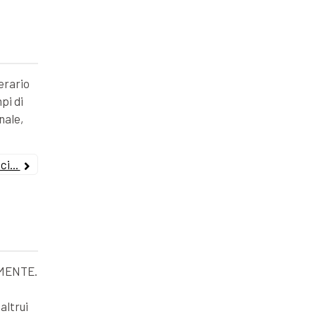
erario
pi di
nale,
i...
MENTE.
altrui