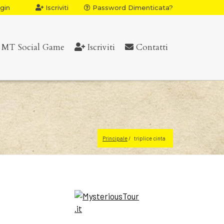
gin
Iscriviti
Password Dimenticata?
MT Social Game
Iscriviti
Contatti
Principale
triplice cinta