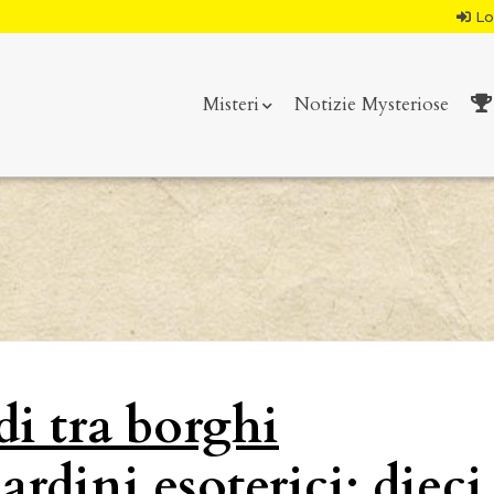
Lo
Misteri
Notizie Mysteriose
di tra borghi
rdini esoterici: dieci