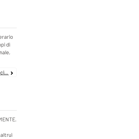
erario
pi di
nale,
i...
MENTE.
altrui