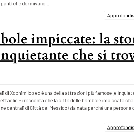
ccupanti che dormivano….
Approfondisc
bole impiccate: la sto
inquietante che si tro
li di Xochimilco ed è una della attrazioni più famose (e inquieta
ettaglio Si racconta che la città delle bambole impiccate che 
zone centrali di Città del Messico) sia nata perché una persona 
Approfondisc