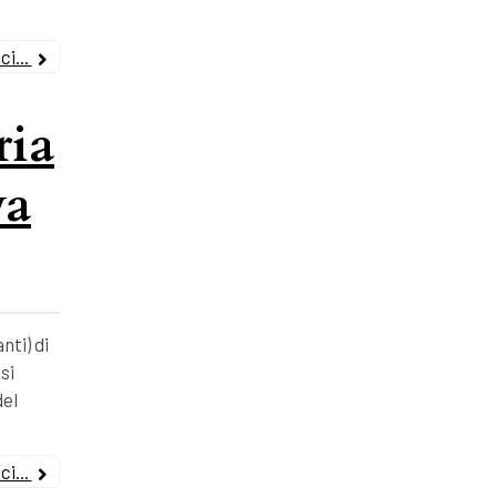
i...
ria
va
nti) di
si
del
i...