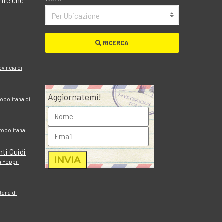
ante che
Per Ubicazione
RICERCA
ovincia di
Aggiornatemi!
opolitana di
ropolitana
nti Guidi
4 Poppi,
tana di