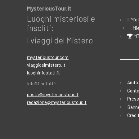
MysteriousTour.it
Luoghi misteriosi e
Il Mio
insoliti:
I Mi
MT
I viaggi del Mistero
mysterioustour.com
viaggidelmistero.it
luoghinfestati.it
Aiuto
Info&Contatti:
Conta
posta@mysterioustour.it
Press
redazione@mysterioustour.it
Banne
Credi