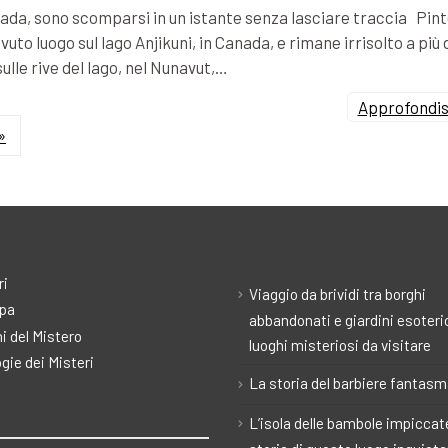
Canada, sono scomparsi in un istante senza lasciare traccia Pin
vuto luogo sul lago Anjikuni, in Canada, e rimane irrisolto a più 
sulle rive del lago, nel Nunavut,…
Approfondisc
»
ri
Viaggio da brividi tra borghi
pa
abbandonati e giardini esoteric
i del Mistero
luoghi misteriosi da visitare
gie dei Misteri
La storia del barbiere fantas
L’isola delle bambole impiccate