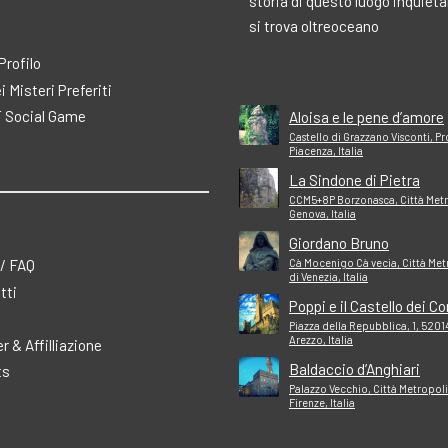
storia di questo luogo inquiet
si trova oltreoceano
 Profilo
ei Misteri Preferiti
 Social Game
Aloisa e le pene d’amore
Castello di Grazzano Visconti, Pr
Piacenza, Italia
La Sindone di Pietra
CCM5+8P Borzonasca, Città Metr
Genova, Italia
Giordano Bruno
 / FAQ
Cà Mocenigo Cà vecia, Città Met
di Venezia, Italia
tti
Poppi e il Castello dei Co
Piazza della Repubblica, 1, 5201
Arezzo, Italia
r & Affilliazione
Baldaccio d’Anghiari
ts
Palazzo Vecchio, Città Metropoli
Firenze, Italia