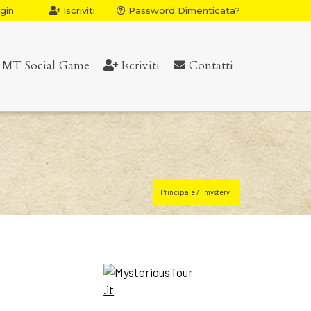
gin
Iscriviti
Password Dimenticata?
MT Social Game
Iscriviti
Contatti
Principale
mystery