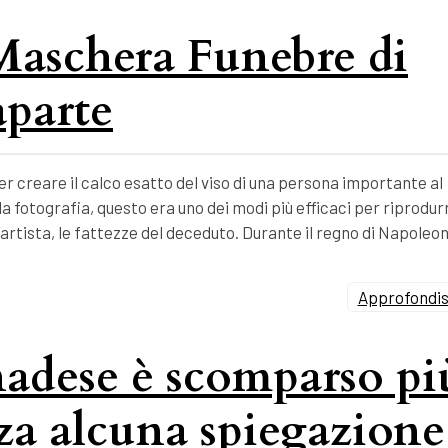
 Maschera Funebre di
parte
 creare il calco esatto del viso di una persona importante al
 fotografia, questo era uno dei modi più efficaci per riprodur
’artista, le fattezze del deceduto. Durante il regno di Napoleo
Approfondisc
nadese è scomparso pi
nza alcuna spiegazione