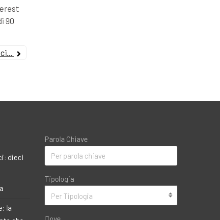
terest
di 90
i...
Parola Chiave
i: dieci
Tipologia
ma
Per Tipologia
: la
Dove