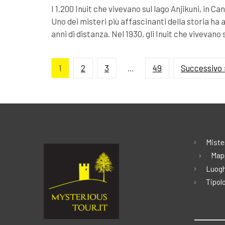
I 1.200 Inuit che vivevano sul lago Anjikuni, in 
Uno dei misteri più affascinanti della storia ha a
anni di distanza. Nel 1930, gli Inuit che vivevano 
1
2
3
…
49
Successivo 
Miste
Map
Luogh
Tipolo