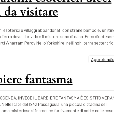
 da visitare
i esoterici e villaggi abbandonati con strane bambole: un itin
 Terra dove il brivido e il mistero sono di casa. Ecco dieci esem
forti Wharram Percy Nello Yorkshire, nell’Inghilterra settentrio
Approfondisc
rbiere fantasma
GGENDA, INVECE IL BARBIERE FANTASMA È ESISTITO VERA
l’estate del 1942 Pascagoula, una piccola cittadina del
un uomo misterioso si introduce furtivamente di notte nelle case 