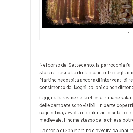
Rude
Nel corso del Settecento, la parrocchia fu in
sforzi di raccolta di elemosine che negli a
Martino necessita ancora di interventi di rest
censimento dei luoghi italiani da non diment
Oggi, delle rovine della chiesa, rimane sola
delle campate sono visibili, in parte coper
suggestiva, avvolta dal silenzio assoluto d
medievale. Il nome stesso della chiesa potre
La storia di San Martino è avvolta da un’au