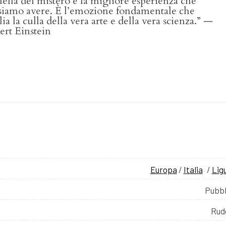
ella del mistero è la migliore esperienza che
siamo avere. È l’emozione fondamentale che
ia la culla della vera arte e della vera scienza.” —
ert Einstein
Europa
/
Italia
/
Lig
Pubbl
Rud