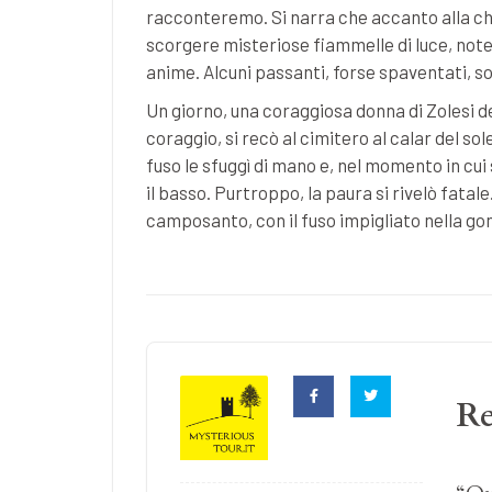
racconteremo. Si narra che accanto alla chi
scorgere misteriose fiammelle di luce, not
anime. Alcuni passanti, forse spaventati, so
Un giorno, una coraggiosa donna di Zolesi d
coraggio, si recò al cimitero al calar del sol
fuso le sfuggì di mano e, nel momento in cui 
il basso. Purtroppo, la paura si rivelò fatal
camposanto, con il fuso impigliato nella g
R