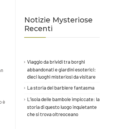
Notizie Mysteriose
Recenti
Viaggio da brividi tra borghi
abbandonati e giardini esoterici:
an
dieci luoghi misteriosi da visitare
La storia del barbiere fantasma
L’isola delle bambole impiccate: la
o è
storia di questo luogo inquietante
che si trova oltreoceano