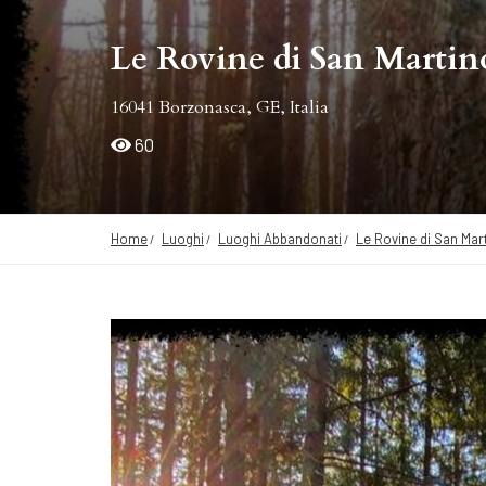
Le Rovine di San Martino
16041 Borzonasca, GE, Italia
60
Home
Luoghi
Luoghi Abbandonati
Le Rovine di San Mart