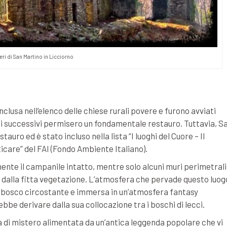
ri di San Martino in Licciorno
clusa nell’elenco delle chiese rurali povere e furono avviati
nni successivi permisero un fondamentale restauro. Tuttavia, S
auro ed è stato incluso nella lista “I luoghi del Cuore – Il
icare” del FAI (Fondo Ambiente Italiano).
mente il campanile intatto, mentre solo alcuni muri perimetrali
ti dalla fitta vegetazione. L’atmosfera che pervade questo luog
el bosco circostante e immersa in un’atmosfera fantasy
bbe derivare dalla sua collocazione tra i boschi di lecci.
ra di mistero alimentata da un’antica leggenda popolare che vi