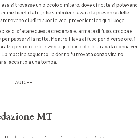
esa si trovasse un piccolo cimitero, dove di notte si potevano
e come fuochi fatui, che simboleggiavano la presenza delle
stenevano di udire suoni e voci provenienti da quel luogo.
ecise di sfatare questa credenza e, armata di fuso, crocca e
e per passarvi la notte. Mentre filava al fuso per diverse ore, il
si alzò per cercarlo, avvertì qualcosa che le tirava la gonna ve
e. La mattina seguente, la donna fu trovata senza vita nel
onna, accanto a una tomba.
AUTORE
edazione MT