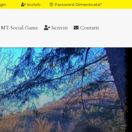
gin
Iscriviti
Password Dimenticata?
MT Social Game
Iscriviti
Contatti