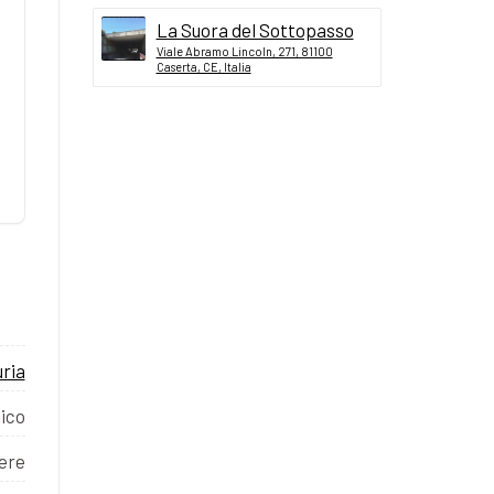
La Suora del Sottopasso
Viale Abramo Lincoln, 271, 81100
Caserta, CE, Italia
uria
ico
ere