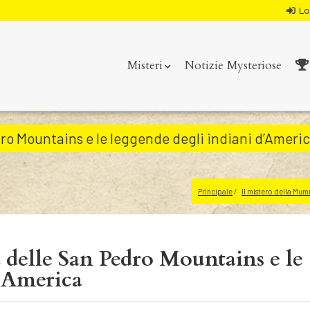
Lo
Misteri
Notizie Mysteriose
dro Mountains e le leggende degli indiani d’Ameri
Principale
Il mistero della Mum
 delle San Pedro Mountains e le
d’America