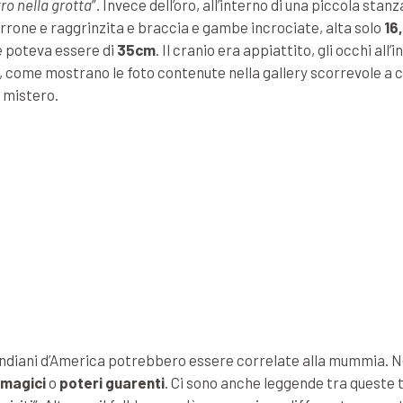
ro nella grotta
”. Invece dell’oro, all’interno di una piccola stanz
rrone e raggrinzita e braccia e gambe incrociate, alta solo
16
e poteva essere di
35cm
. Il cranio era appiattito, gli occhi all’i
tto, come mostrano le foto contenute nella gallery scorrevole a
n mistero.
gli indiani d’America potrebbero essere correlate alla mummia. N
 magici
o
poteri guarenti
. Ci sono anche leggende tra queste t