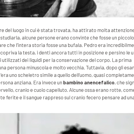
re del luogo in cui è stata trovata, ha attirato molta attenzion
o studiarla, alcune persone erano convinte che fosse un piccolo
re che l’intera storia fosse una bufala. Pedro era incredibilm
priva la testa, i denti ancora tutti in posizione e persino le 
i utilizzati dei liquidi per la conservazione del corpo. La prima
na persona minuscola e molto vecchia. Tuttavia, dopo gli esa
c’era uno scheletro simile a quello dell’uomo, quasi completam
persona anziana. Era invece un
bambino anencefalico
, che sig
vello, cranio e cuoio capelluto. Alcune ossa erano rotte, come
este ferite e il sangue rappreso sul cranio fecero pensare ad u