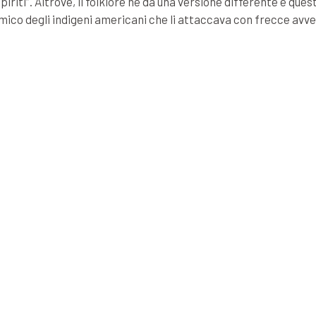
iriti”. Altrove, il folklore ne dà una versione differente e ques
ico degli indigeni americani che li attaccava con frecce avve