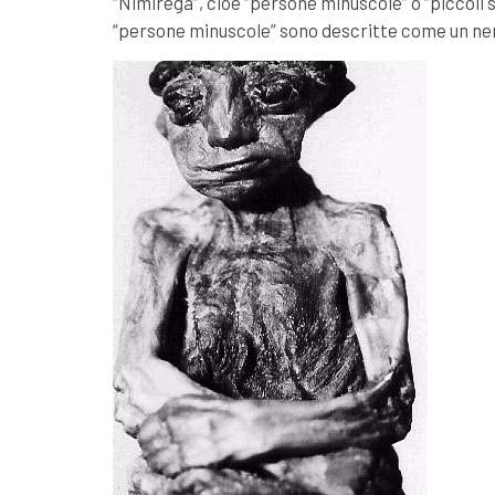
“Nimirega”, cioè “persone minuscole” o “piccoli sp
“persone minuscole” sono descritte come un nem