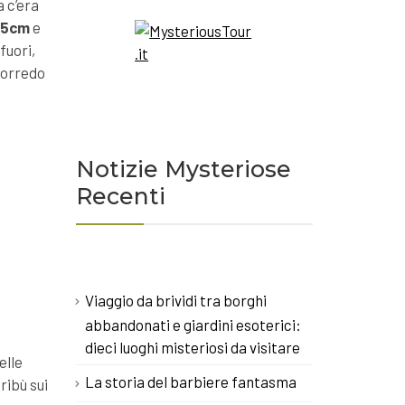
a c’era
,5cm
e
nfuori,
 corredo
Notizie Mysteriose
Recenti
Viaggio da brividi tra borghi
abbandonati e giardini esoterici:
dieci luoghi misteriosi da visitare
elle
La storia del barbiere fantasma
ribù sui