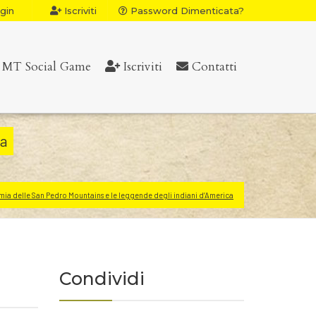
gin
Iscriviti
Password Dimenticata?
MT Social Game
Iscriviti
Contatti
ca
mia delle San Pedro Mountains e le leggende degli indiani d’America
Condividi