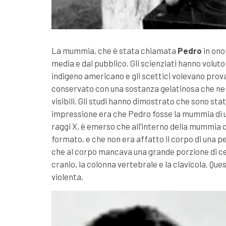
La mummia, che è stata chiamata
Pedro
in ono
media e dal pubblico. Gli scienziati hanno volut
indigeno americano e gli scettici volevano prova
conservato con una sostanza gelatinosa che ne co
visibili. Gli studi hanno dimostrato che sono stat
impressione era che Pedro fosse la mummia di u
raggi X, è emerso che all’interno della mummia 
formato, e che non era affatto il corpo di una 
che al corpo mancava una grande porzione di cer
cranio, la colonna vertebrale e la clavicola. Qu
violenta.