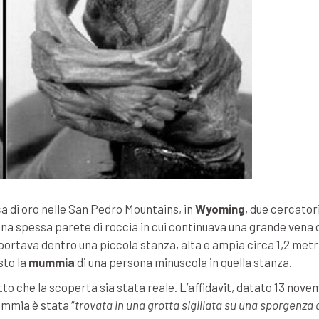
a di oro nelle San Pedro Mountains, in
Wyoming
, due cercatori
na spessa parete di roccia in cui continuava una grande vena d
portava dentro una piccola stanza, alta e ampia circa 1,2 metr
sto la
mummia
di una persona minuscola in quella stanza.
atto che la scoperta sia stata reale. L’affidavit, datato 13 nov
ummia è stata “
trovata in una grotta sigillata su una sporgenza 