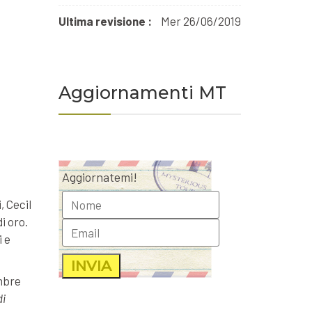
Ultima revisione :
Mer 26/06/2019
Aggiornamenti MT
Aggiornatemi!
, Cecil
i oro.
i e
embre
di