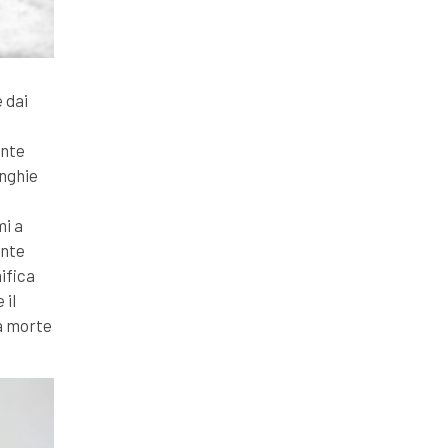
e dai
ente
unghie
mi a
ente
nifica
 il
na morte