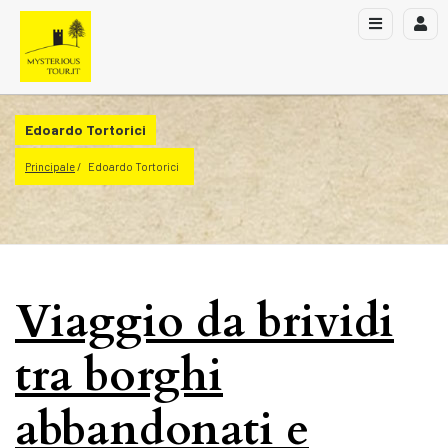
Edoardo Tortorici
Principale
Edoardo Tortorici
Viaggio da brividi
tra borghi
abbandonati e