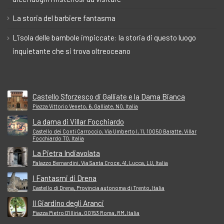
La storia del barbiere fantasma
L’isola delle bambole impiccate: la storia di questo luogo
inquietante che si trova oltreoceano
Castello Sforzesco di Galliate e la Dama Bianca
Piazza Vittorio Veneto, 6, Galliate, NO, Italia
La dama di Villar Focchiardo
Castello dei Conti Carroccio, Via Umberto I, 11, 10050 Baratte, Villar
Focchiardo TO, Italia
La Pietra Indiavolata
Palazzo Bernardini, Via Santa Croce, 41, Lucca, LU, Italia
I Fantasmi di Drena
Castello di Drena, Provincia autonoma di Trento, Italia
Il Giardino degli Aranci
Piazza Pietro D'Illiria, 00153 Roma, RM, Italia