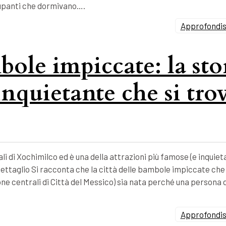
ccupanti che dormivano….
Approfondisc
bole impiccate: la sto
inquietante che si tro
li di Xochimilco ed è una della attrazioni più famose (e inquieta
ettaglio Si racconta che la città delle bambole impiccate che 
zone centrali di Città del Messico) sia nata perché una persona 
Approfondisc