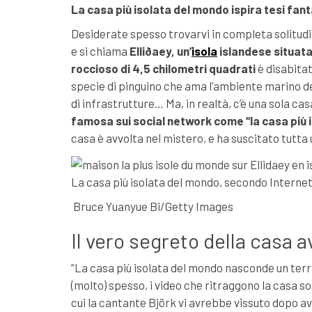
La casa più isolata del mondo ispira tesi fan
Desiderate spesso trovarvi in completa solitudin
e si chiama
Elliðaey, un’
isola
islandese situata 
roccioso di 4,5 chilometri quadrati
è disabitat
specie di pinguino che ama l’ambiente marino de
di infrastrutture… Ma, in realtà, c’è una sola cas
famosa sui social network come “la casa più 
casa è avvolta nel mistero, e ha suscitato tutta 
La casa più isolata del mondo, secondo Internet, 
Bruce Yuanyue Bi/Getty Images
Il vero segreto della casa a
“La casa più isolata del mondo nasconde un terri
(molto) spesso, i video che ritraggono la casa 
cui la cantante Björk vi avrebbe vissuto dopo a