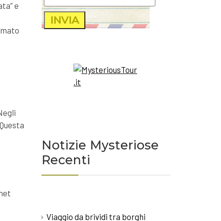
ata” e
o
ermato
Negli
 Questa
Notizie Mysteriose
Recenti
rnet
Viaggio da brividi tra borghi