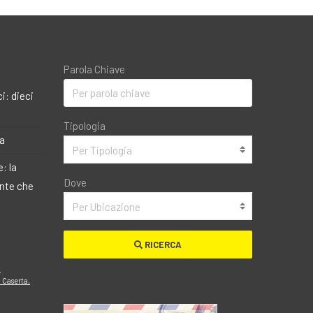
Parola Chiave
i: dieci
Tipologia
ma
Per Tipologia
: la
Dove
ante che
Per Ubicazione
RICERCA
o
 Caserta,