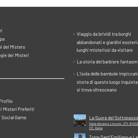
ri
Viaggio da brividi tra borghi
pa
abbandonati e giardini esoteric
i del Mistero
luoghi misteriosi da visitare
gie dei Misteri
La storia del barbiere fantas
L’isola delle bambole impiccate
storia di questo luogo inquiet
si trova oltreoceano
 Profilo
ei Misteri Preferiti
 Social Game
La Suora del Sottopass
Viale Abramo Lincoln, 271, 81100
CE, Italia
Torre Sant’Emiliano e La