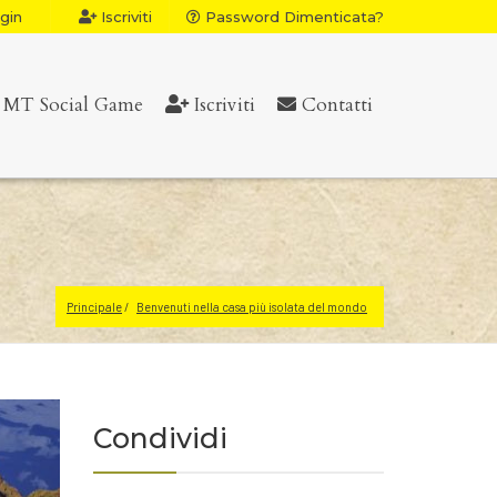
gin
Iscriviti
Password Dimenticata?
MT Social Game
Iscriviti
Contatti
Principale
Benvenuti nella casa più isolata del mondo
Condividi