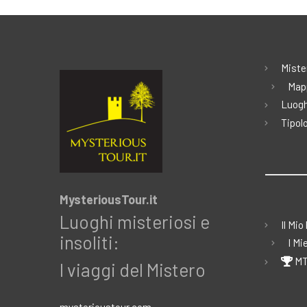
Miste
Map
Luogh
Tipolo
MysteriousTour.it
Luoghi misteriosi e
Il Mio
insoliti:
I Mi
MT
I viaggi del Mistero