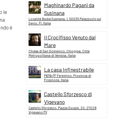
Maghinardo Pagani da
o le
Susinana
Una
Località Badia Susinana, 1, 50035 Palazzuolo sul
Senio, FI, Italia
ondo è
Il Crocifisso Venuto dal
Mare
Chiesa di San Domenico, Chioggia, Città
Metropolitana di Venezia, Italia
La casa Infinestrabile
P676+7F Ferentino, Provincia di
Frosinone, Italia
Castello Sforzesco di
Vigevano
Castello Sforzesco, Piazza Ducale, 20, 27029
Vigevano PV