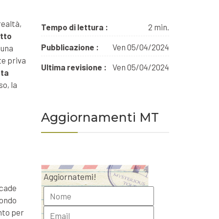
realtà,
Tempo di lettura :
2 min.
otto
Pubblicazione :
Ven 05/04/2024
 una
te priva
Ultima revisione :
Ven 05/04/2024
ata
so, la
Aggiornamenti MT
Aggiornatemi!
ccade
condo
nto per