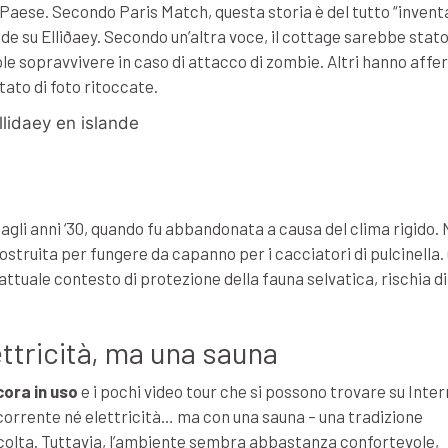
el Paese. Secondo Paris Match, questa storia è del tutto “invent
 su Elliðaey. Secondo un’altra voce, il cottage sarebbe stat
ole sopravvivere in caso di attacco di zombie. Altri hanno aff
ltato di foto ritoccate.
no agli anni ‘30, quando fu abbandonata a causa del clima rigido. 
struita per fungere da capanno per i cacciatori di pulcinella.
attuale contesto di protezione della fauna selvatica, rischia di
ttricità, ma una sauna
cora in uso
e i pochi video tour che si possono trovare su Inte
orrente né elettricità… ma con una sauna – una tradizione
colta. Tuttavia, l’ambiente sembra abbastanza confortevole,