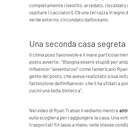
completamente rivestito, arredato, riscaldato d
ospitare i cacciatori). C’è una terrazza in legno
verde esterno, circondato dall’oceano.
Una seconda casa segreta
Il clima poso favorevole e il mare particolarmen
posto avverte: “Bisogna essere stupidi per andar
influencer “avventurosi” come l’americano Ryan Tr
gente del posto, che aveva realizzato a sua volt
l’attenzione dell’influencer, che li ha sfidati a po
cucini una bella bistecca”.
Nel video di Ryan Trahan li vediamo mentre
att
sulla scogliera per raggiungere la casa. Una volta 
trasportati fin lassù a mano, nelle stesse cond