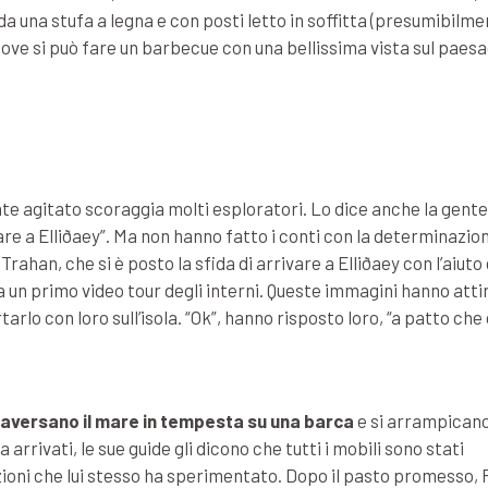
a una stufa a legna e con posti letto in soffitta (presumibilm
 dove si può fare un barbecue con una bellissima vista sul paes
te agitato scoraggia molti esploratori. Lo dice anche la gente
e a Elliðaey”. Ma non hanno fatto i conti con la determinazion
ahan, che si è posto la sfida di arrivare a Elliðaey con l’aiuto 
a un primo video tour degli interni. Queste immagini hanno atti
rtarlo con loro sull’isola. “Ok”, hanno risposto loro, “a patto che 
raversano il mare in tempesta su una barca
e si arrampican
arrivati, le sue guide gli dicono che tutti i mobili sono stati
izioni che lui stesso ha sperimentato. Dopo il pasto promesso,