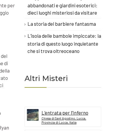
ente per
abbandonati e giardini esoterici:
aggio
dieci luoghi misteriosi da visitare
La storia del barbiere fantasma
L’isola delle bambole impiccate: la
storia di questo luogo inquietante
che si trova oltreoceano
 del
e di
della
Altri Misteri
rato
ci
L’entrata per l’Inferno
o
Chiesa di Sant Agostino, Lucca,
Provincia di Lucca, Italia
 Ryan