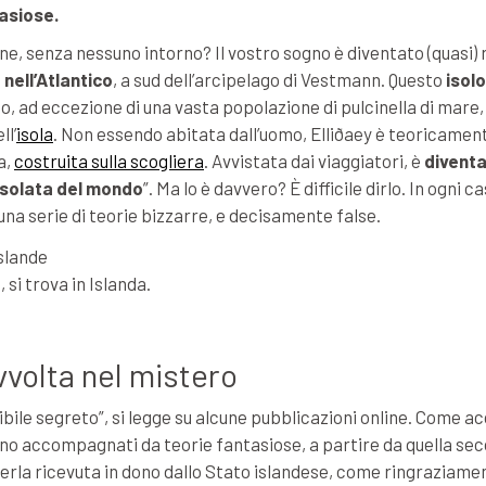
tasiose.
e, senza nessuno intorno? Il vostro sogno è diventato (quasi) 
nell’Atlantico
, a sud dell’arcipelago di Vestmann. Questo
isol
o, ad eccezione di una vasta popolazione di pulcinella di mare,
ll’
isola
. Non essendo abitata dall’uomo, Elliðaey è teoricamen
a,
costruita sulla scogliera
. Avvistata dai viaggiatori, è
divent
isolata del mondo
”. Ma lo è davvero? È difficile dirlo. In ogni ca
una serie di teorie bizzarre, e decisamente false.
si trova in Islanda.
vvolta nel mistero
bile segreto”, si legge su alcune pubblicazioni online. Come a
sono accompagnati da teorie fantasiose, a partire da quella se
verla ricevuta in dono dallo Stato islandese, come ringraziame