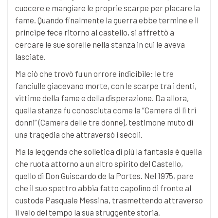
cuocere e mangiare le proprie scarpe per placare la
fame. Quando finalmente la guerra ebbe termine e il
principe fece ritorno al castello, si affrettò a
cercare le sue sorelle nella stanza in cui le aveva
lasciate.
Ma ciò che trovò fu un orrore indicibile: le tre
fanciulle giacevano morte, con le scarpe tra i denti,
vittime della fame e della disperazione. Da allora,
quella stanza fu conosciuta come la “Camera di li tri
donni” (Camera delle tre donne), testimone muto di
una tragedia che attraversò i secoli.
Ma la leggenda che solletica di più la fantasia è quella
che ruota attorno a un altro spirito del Castello,
quello di Don Guiscardo de la Portes. Nel 1975, pare
che il suo spettro abbia fatto capolino di fronte al
custode Pasquale Messina, trasmettendo attraverso
il velo del tempo la sua struggente storia.