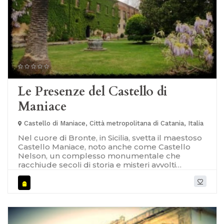
Le Presenze del Castello di
Maniace
Castello di Maniace, Città metropolitana di Catania, Italia
Nel cuore di Bronte, in Sicilia, svetta il maestoso
Castello Maniace, noto anche come Castello
Nelson, un complesso monumentale che
racchiude secoli di storia e misteri avvolti
nell'ombra delle sue antiche mura. Fondato nel
XII secolo dalla regina Margherita di Navarra,
moglie di Guglielmo I di Sicilia, il castello era un
omaggio al valoroso comandante bizantino
Giorgio Maniace, principe e Vicario
dell'Imperatore di Costantinopoli. [caption