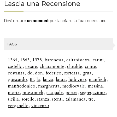
Lascia una Recensione
Devi creare
un account
per lasciare la Tua recensione
TAGS
1364
1563
1975
baronessa
caltanissetta
carini
castello
cesare
chiaramonte
clotilde
conte
costanza
de
don
federico
fortezza
grua
guiscardo
III
la
lanza
laura
ludovico
manfredi
manfredonico
margherita
medioevale
messina
morte
mussomeli
pasquale
portes
segregazione
sicilia
sorelle
stanza
stenti
talamanca
tre
verganello
vincenzo