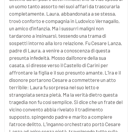
un uomo tanto assorto nei suoi affari da trascurarla
completamente. Laura, abbandonata a se stessa,
trovò conforto e compagnia in Ludovico Vernagallo,
un amico d’infanzia. Ma i sussurri maligni non
tardarono a insinuarsi, tessendo una trama di
sospetti intorno alla loro relazione. Fu Cesare Lanza,
padre di Laura, a venire a conoscenza di questa
presunta infedeltà. Mosso dall’onore della sua
casata, si diresse verso il Castello di Carini per
affrontare la figlia e il suo presunto amante. L’ira e il
disonore portarono Cesare a commettere un atto
terribile: Laura fu sorpresa nel suo letto e
strangolata senza pietà. Ma la verità dietro questa
tragedia non fu così semplice. Si dice che un frate del
vicino convento abbia rivelato il tradimento
supposto, spingendo padre e marito a compiere
l’atroce delitto. L’inganno orchestrato portò Cesare
Lanza ad agire senza pietà, travolgendo tutto sulla