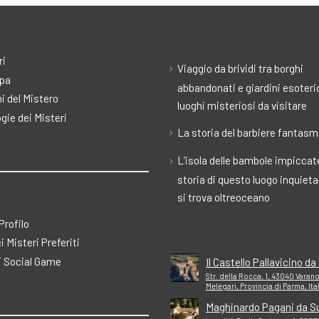
ri
Viaggio da brividi tra borghi
pa
abbandonati e giardini esoteric
i del Mistero
luoghi misteriosi da visitare
gie dei Misteri
La storia del barbiere fantas
L’isola delle bambole impiccate
storia di questo luogo inquiet
si trova oltreoceano
 Profilo
ei Misteri Preferiti
 Social Game
Il Castello Pallavicino d
Str. della Rocca, 1, 43040 Varano
Melegari, Provincia di Parma, Ita
Maghinardo Pagani da S