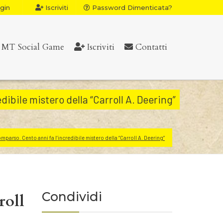
gin
Iscriviti
Password Dimenticata?
MT Social Game
Iscriviti
Contatti
ibile mistero della “Carroll A. Deering”
mparso. Cento anni fa l’incredibile mistero della “Carroll A. Deering”
Condividi
roll