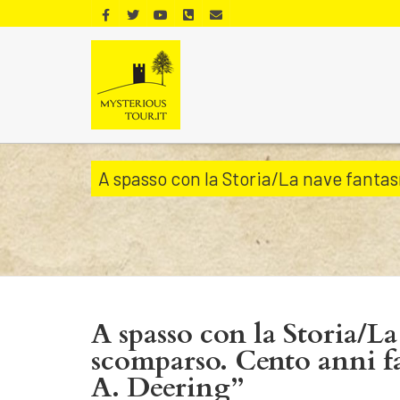
A spasso con la Storia/La nave fantas
A spasso con la Storia/L
scomparso. Cento anni fa 
A. Deering”