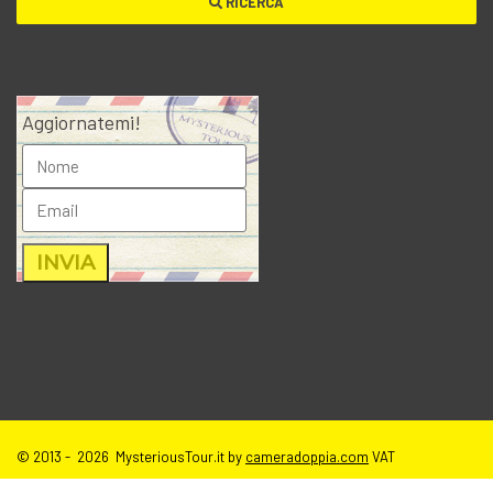
RICERCA
Aggiornatemi!
© 2013 - 2026 MysteriousTour.it by
cameradoppia.com
VAT
IT02271080398 |
credits
|
privacy
|
cookie policy
|
T.o.S e disclaimer