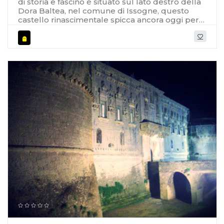
di storia e fascino è situato sul lato destro della
Dora Baltea, nel comune di Issogne, questo
castello rinascimentale spicca ancora oggi per
la sua eleganza dirimpetto al vicino e austero
Castello di Verrès, che si erge dall'altro lato del
fiume. [caption id="attachment_8769"
align="alignleft" width="2048"] Castello di
Issogne[/caption] Le radici del
castello affondano in epoca romana, quando il
sito ospitava una semplice villa rustica. Nel XII
secolo, la villa fu trasformata in una robusta
fortezza di proprietà del vescovo di Aosta.
Tuttavia, nel XIV secolo, il destino del castello
prese una svolta significativa quando passò
nelle mani della nobile famiglia Challant. Sotto il
loro dominio, il castello fu ampliato e
trasformato in una residenza signorile di grande
rilievo. Il XV secolo segnò l'apice della
grandezza del castello, grazie al priore Giorgio
di Challant. Fu durante questo periodo che il
castello assunse l'aspetto che conosciamo oggi,
con l'aggiunta del cortile interno, del porticato e
di lussuosamente decorate sale. Tuttavia, nel
XVI secolo, il castello passò alla famiglia
Challant-Crescenza, che lo abitò fino al XVIII