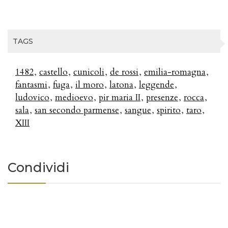
TAGS
1482
castello
cunicoli
de rossi
emilia-romagna
fantasmi
fuga
il moro
latona
leggende
ludovico
medioevo
pir maria II
presenze
rocca
sala
san secondo parmense
sangue
spirito
taro
XIII
Condividi